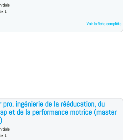
nitiale
ex 1
Voir la fiche complète
 pro. ingénierie de la rééducation, du
ap et de la performance motrice (master
)
nitiale
ex 1