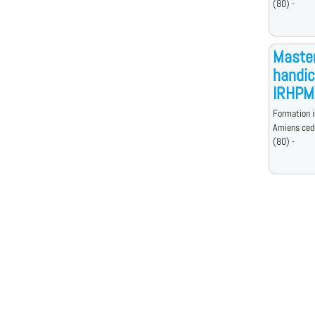
(80) -
Master
handic
IRHPM
Formation i
Amiens ced
(80) -