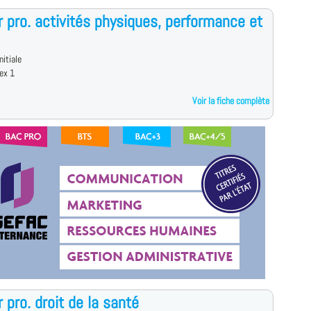
 pro. activités physiques, performance et
nitiale
ex 1
Voir la fiche complète
 pro. droit de la santé