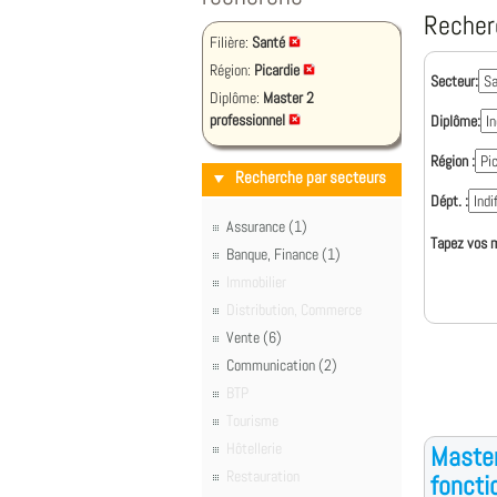
Recher
Filière:
Santé
Région:
Picardie
Secteur:
Diplôme:
Master 2
professionnel
Diplôme:
Région :
Recherche par secteurs
Dépt. :
Assurance (1)
Tapez vos m
Banque, Finance (1)
Immobilier
Distribution, Commerce
Vente (6)
Communication (2)
BTP
Tourisme
Hôtellerie
Master
Restauration
foncti