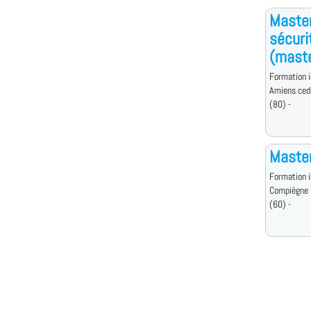
Master
sécuri
(mast
Formation i
Amiens ced
(80) -
Master
Formation i
Compiègne
(60) -