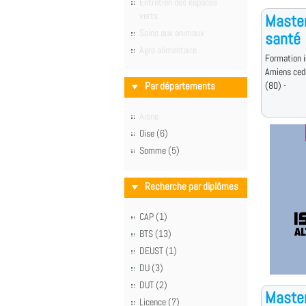
Entretien des espaces
verts
Master
Soins aux animaux
santé
Agro alimentaire
Formation i
Amiens ced
Par départements
(80) -
Aisne
Oise (6)
Somme (5)
Recherche par diplômes
CAP (1)
BTS (13)
DEUST (1)
DU (3)
DUT (2)
Master
Licence (7)