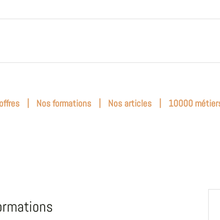
|
|
|
offres
Nos formations
Nos articles
10000 métier
ormations