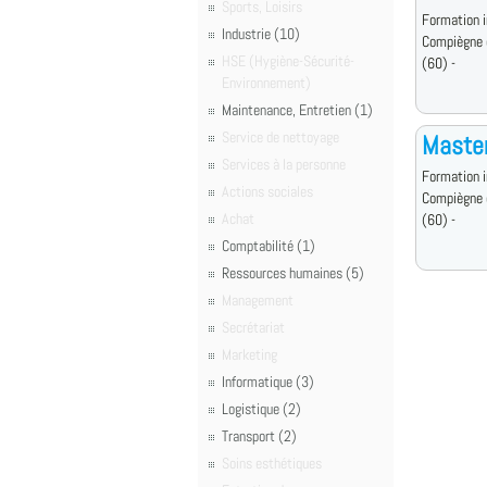
Sports, Loisirs
Formation i
Industrie (10)
Compiègne 
HSE (Hygiène-Sécurité-
(60) -
Environnement)
Maintenance, Entretien (1)
Service de nettoyage
Master
Services à la personne
Formation i
Actions sociales
Compiègne 
Achat
(60) -
Comptabilité (1)
Ressources humaines (5)
Management
Secrétariat
Marketing
Informatique (3)
Logistique (2)
Transport (2)
Soins esthétiques