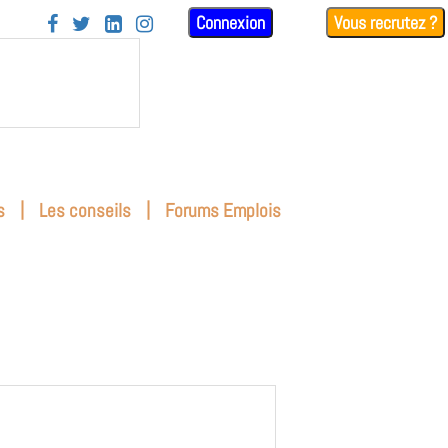
Connexion
Vous recrutez ?




|
|
s
Les conseils
Forums Emplois