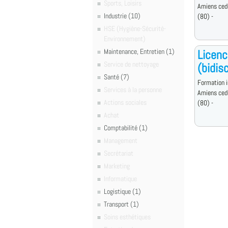
Sports, Loisirs
Amiens ced
Industrie (10)
(80) -
HSE (Hygiène-Sécurité-
Environnement)
Maintenance, Entretien (1)
Licenc
Service de nettoyage
(bidisc
Santé (7)
Formation i
Services à la personne
Amiens ced
Actions sociales
(80) -
Achat
Comptabilité (1)
Management
Secrétariat
Marketing
Informatique
Logistique (1)
Transport (1)
Soins esthétiques