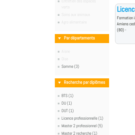
Entretien des espaces
verts
Licenc
Soins aux animaux
Formation i
Agro alimentaire
Amiens ced
(80) -
Par départements
Aisne
Oise
Somme (3)
Recherche par diplômes
BTS (1)
DU (1)
DUT (1)
Licence professionnelle (1)
Master 2 professionnel (5)
Master 2 recherche (1)