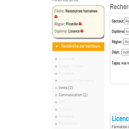
Recher
Filière:
Ressources humaines
Secteur:
Région:
Picardie
Diplôme:
Licence
Diplôme:
Région :
Recherche par secteurs
Dépt. :
Assurance
Tapez vos m
Banque, Finance
Immobilier
Distribution, Commerce
Vente (2)
Communication (2)
BTP
Tourisme
Hôtellerie
Licenc
Restauration
Formation i