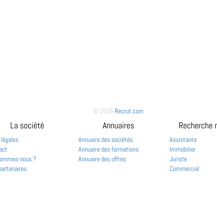
© 2026
Recrut.com
La société
Annuaires
Recherche 
 légales
Annuaire des sociétés
Assistante
act
Annuaire des formations
Immobilier
sommes-nous ?
Annuaire des offres
Juriste
partenaires
Commercial