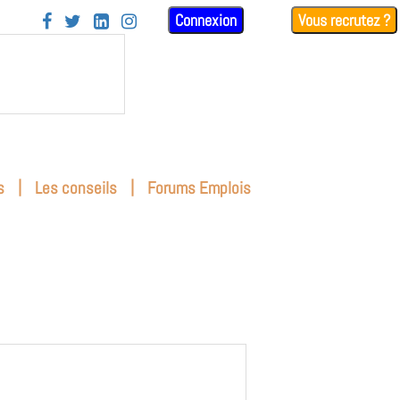
Connexion
Vous recrutez ?




|
|
s
Les conseils
Forums Emplois