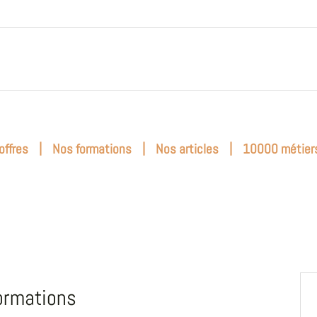
|
|
|
offres
Nos formations
Nos articles
10000 métier
ormations