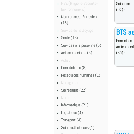
HSE (Hygiène-Sécurité-
Soissons
Environnement)
(02) -
Maintenance, Entretien
(18)
Service de nettoyage
BTS a
Santé (13)
Formation i
Services à la personne (5)
Amiens ced
Actions sociales (5)
(80) -
Achat
Comptabilité (8)
Ressources humaines (1)
Management
Secrétariat (22)
Marketing
Informatique (21)
Logistique (4)
Transport (4)
Soins esthétiques (1)