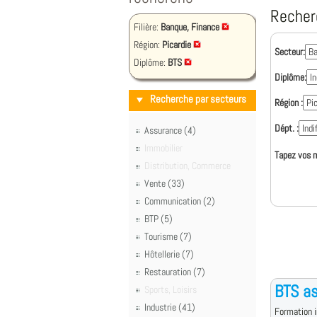
Recher
Filière:
Banque, Finance
Région:
Picardie
Secteur:
Diplôme:
BTS
Diplôme:
Recherche par secteurs
Région :
Dépt. :
Assurance (4)
Immobilier
Tapez vos m
Distribution, Commerce
Vente (33)
Communication (2)
BTP (5)
Tourisme (7)
Hôtellerie (7)
Restauration (7)
BTS a
Sports, Loisirs
Industrie (41)
Formation i