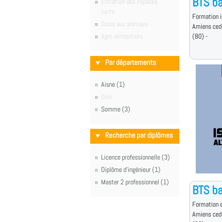
BTS ba
Entretien des espaces
verts
Formation i
Soins aux animaux
Amiens ced
Agro alimentaire
(80) -
Par départements
Aisne (1)
Oise
Somme (3)
Recherche par diplômes
Licence professionnelle (3)
Diplôme d'ingénieur (1)
Master 2 professionnel (1)
BTS ba
Formation e
Amiens ced