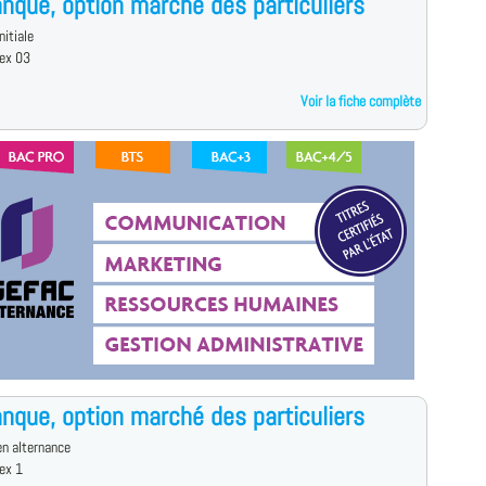
nque, option marché des particuliers
nitiale
ex 03
Voir la fiche complète
nque, option marché des particuliers
n alternance
ex 1