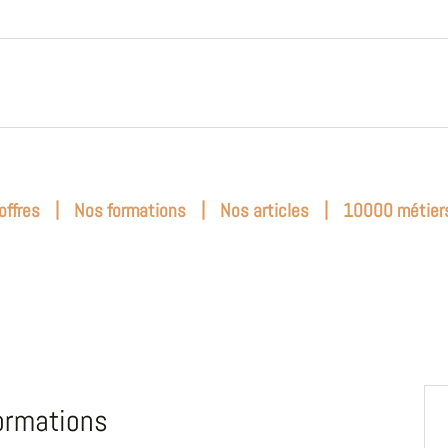
|
|
|
offres
Nos formations
Nos articles
10000 métier
ormations