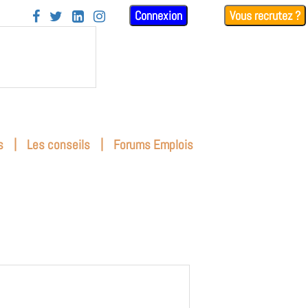
Connexion
Vous recrutez ?




|
|
s
Les conseils
Forums Emplois