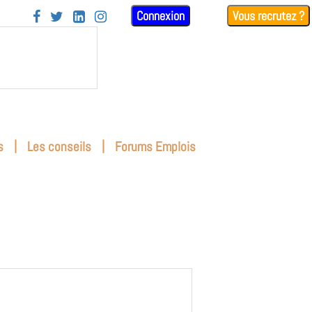
Connexion
Vous recrutez ?




|
|
s
Les conseils
Forums Emplois