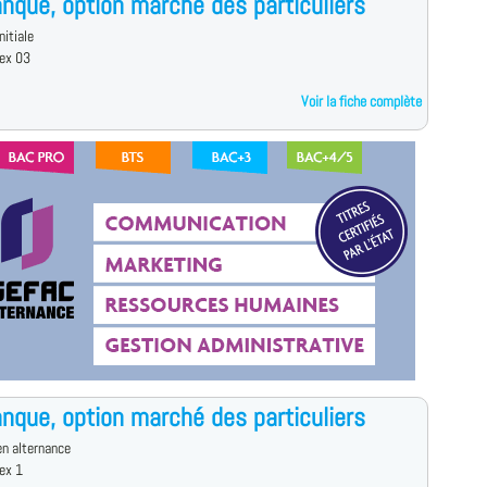
nque, option marché des particuliers
nitiale
ex 03
Voir la fiche complète
nque, option marché des particuliers
n alternance
ex 1