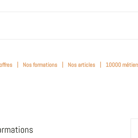
|
|
|
offres
Nos formations
Nos articles
10000 métier
ormations