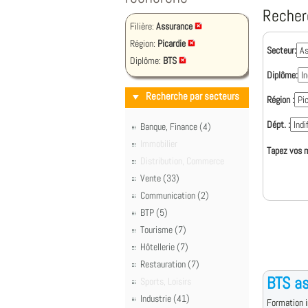
Recher
Filière:
Assurance
Région:
Picardie
Secteur:
Diplôme:
BTS
Diplôme:
Recherche par secteurs
Région :
Dépt. :
Banque, Finance (4)
Immobilier
Tapez vos m
Distribution, Commerce
Vente (33)
Communication (2)
BTP (5)
Tourisme (7)
Hôtellerie (7)
Restauration (7)
BTS a
Sports, Loisirs
Industrie (41)
Formation i