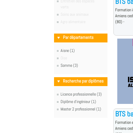
BTS ba
Entretien des espaces
verts
Formation i
Soins aux animaux
Amiens ced
Agro alimentaire
(80) -
Par départements
Aisne (1)
Oise
Somme (3)
Recherche par diplômes
Licence professionnelle (3)
Diplôme d'ingénieur (1)
Master 2 professionnel (1)
BTS ba
Formation e
Amiens ced