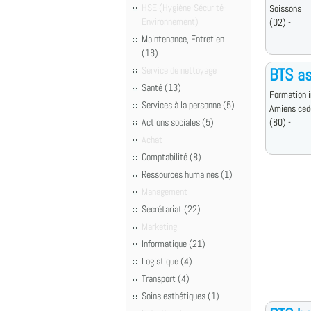
HSE (Hygiène-Sécurité-
Soissons
Environnement)
(02) -
Maintenance, Entretien
(18)
Service de nettoyage
BTS a
Santé (13)
Formation i
Services à la personne (5)
Amiens ced
Actions sociales (5)
(80) -
Achat
Comptabilité (8)
Ressources humaines (1)
Management
Secrétariat (22)
Marketing
Informatique (21)
Logistique (4)
Transport (4)
Soins esthétiques (1)