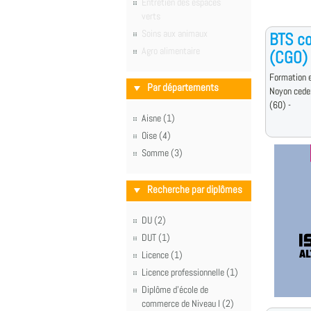
Entretien des espaces
verts
Soins aux animaux
BTS co
Agro alimentaire
(CGO)
Formation e
Par départements
Noyon cede
(60) -
Aisne (1)
Oise (4)
Somme (3)
Recherche par diplômes
DU (2)
DUT (1)
Licence (1)
Licence professionnelle (1)
Diplôme d'école de
commerce de Niveau I (2)