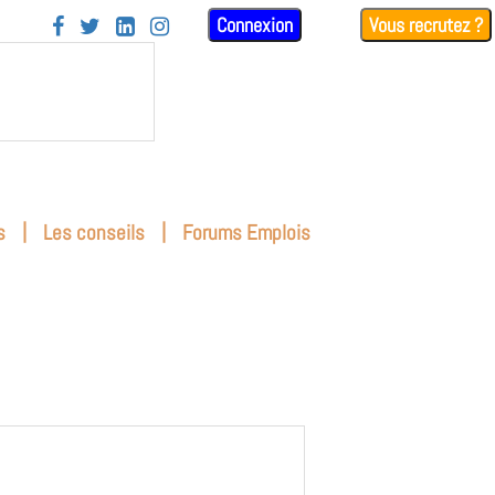
Connexion
Vous recrutez ?




|
|
s
Les conseils
Forums Emplois