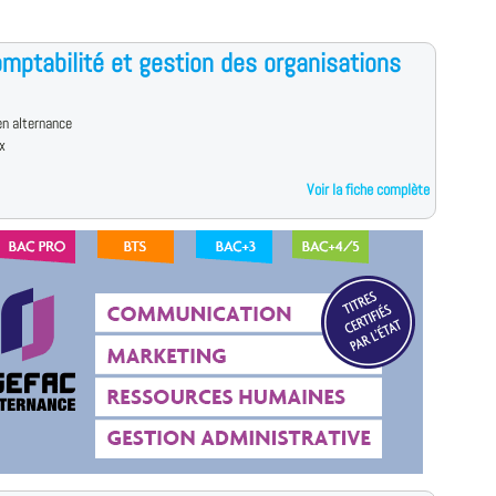
mptabilité et gestion des organisations
n alternance
x
Voir la fiche complète