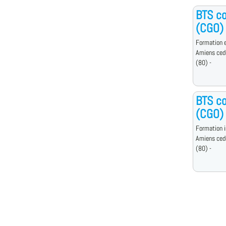
BTS co
(CGO)
Formation e
Amiens ced
(80) -
BTS co
(CGO)
Formation i
Amiens ced
(80) -