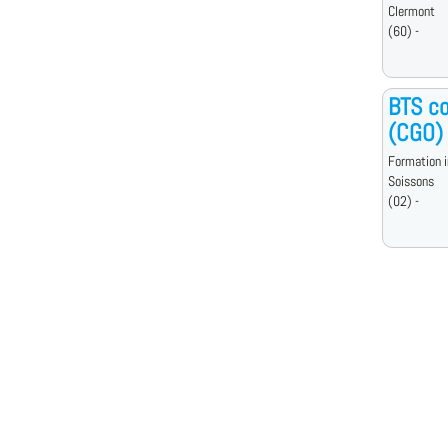
Clermont
(60) -
BTS co
(CGO)
Formation i
Soissons
(02) -