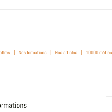
|
|
|
offres
Nos formations
Nos articles
10000 métier
ormations