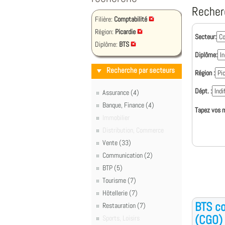
Recher
Filière:
Comptabilité
Région:
Picardie
Secteur:
Diplôme:
BTS
Diplôme:
Recherche par secteurs
Région :
Dépt. :
Assurance (4)
Banque, Finance (4)
Tapez vos m
Immobilier
Distribution, Commerce
Vente (33)
Communication (2)
BTP (5)
Tourisme (7)
Hôtellerie (7)
BTS co
Restauration (7)
(CGO)
Sports, Loisirs