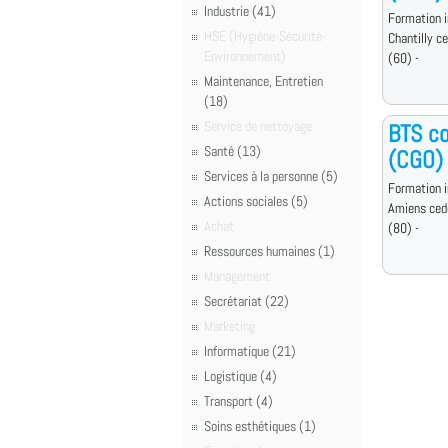
Industrie (41)
Formation i
HSE (Hygiène-Sécurité-
Chantilly c
Environnement)
(60) -
Maintenance, Entretien
(18)
Service de nettoyage
BTS co
Santé (13)
(CGO)
Services à la personne (5)
Formation i
Actions sociales (5)
Amiens ced
Achat
(80) -
Ressources humaines (1)
Management
Secrétariat (22)
Marketing
Informatique (21)
Logistique (4)
Transport (4)
Soins esthétiques (1)