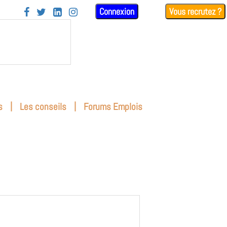
Connexion
Vous recrutez ?




|
|
s
Les conseils
Forums Emplois