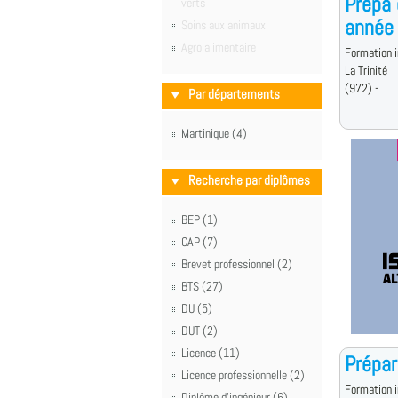
Prépa 
verts
année
Soins aux animaux
Agro alimentaire
Formation i
La Trinité
(972) -
Par départements
Martinique (4)
Recherche par diplômes
BEP (1)
CAP (7)
Brevet professionnel (2)
BTS (27)
DU (5)
DUT (2)
Licence (11)
Prépar
Licence professionnelle (2)
Formation i
Diplôme d'ingénieur (6)