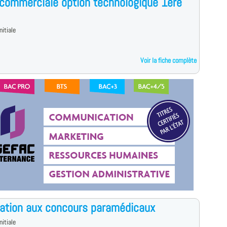
commerciale option technologique 1ère
nitiale
Voir la fiche complète
ation aux concours paramédicaux
nitiale