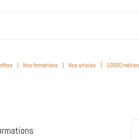
|
|
|
offres
Nos formations
Nos articles
10000 métier
ormations