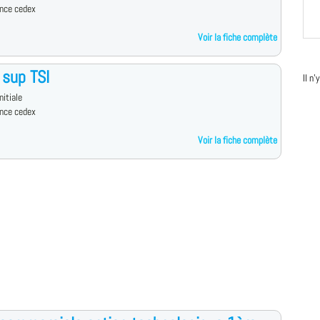
ance cedex
Voir la fiche complète
sup TSI
Il n
nitiale
ance cedex
Voir la fiche complète