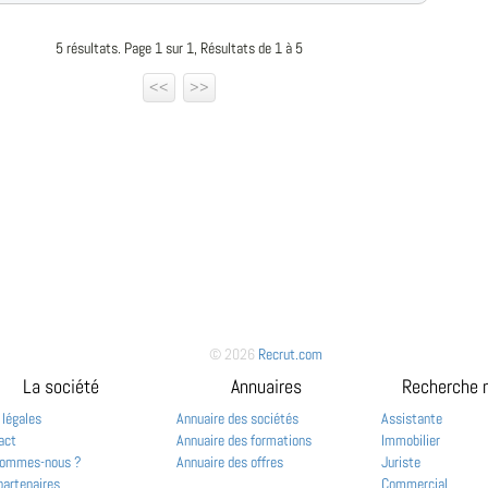
5 résultats. Page 1 sur 1, Résultats de 1 à 5
<<
>>
© 2026
Recrut.com
La société
Annuaires
Recherche 
 légales
Annuaire des sociétés
Assistante
act
Annuaire des formations
Immobilier
sommes-nous ?
Annuaire des offres
Juriste
partenaires
Commercial