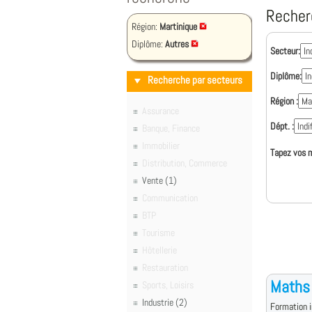
Recher
Région:
Martinique
Diplôme:
Autres
Secteur:
Diplôme:
Recherche par secteurs
Région :
Assurance
Dépt. :
Banque, Finance
Immobilier
Tapez vos m
Distribution, Commerce
Vente (1)
Communication
BTP
Tourisme
Hôtellerie
Restauration
Maths 
Sports, Loisirs
Industrie (2)
Formation i