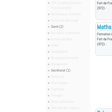
HSE (Hygiène-Sécurité-
Fort-de-Fr
Environnement)
(972) -
Maintenance, Entretien
Service de nettoyage
Maths 
Santé (2)
Services à la personne
Formation i
Actions sociales
Fort-de-Fr
(972) -
Achat
Comptabilité
Ressources humaines
Management
Secrétariat (1)
Marketing
Informatique
Logistique
Transport
Soins esthétiques
Entretien des espaces