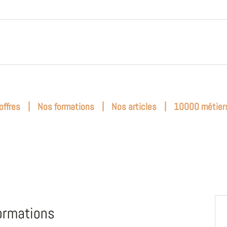
|
|
|
offres
Nos formations
Nos articles
10000 métier
ormations