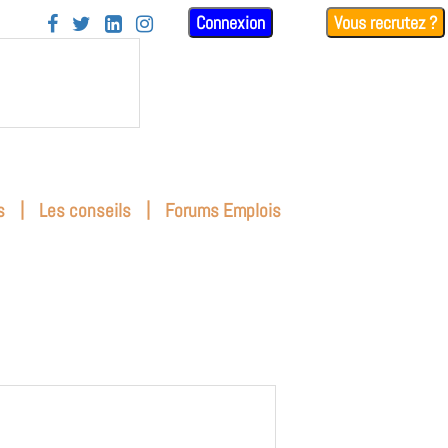
Connexion
Vous recrutez ?




|
|
s
Les conseils
Forums Emplois