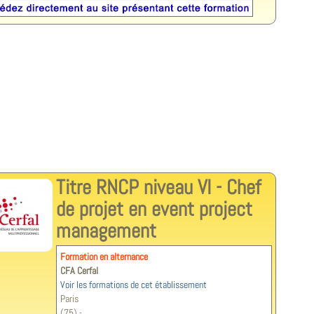
Titre RNCP niveau VI - Chef
de projet en event project
management
Formation en alternance
CFA Cerfal
Voir les formations de cet établissement
Paris
(75) -