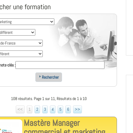
cher une formation
ots-clés :
Rechercher
108 résultats. Page 1 sur 11, Résultats de 1 à 10
<<
1
2
3
4
5
6
>>
Mastère Manager
commercial et marketing