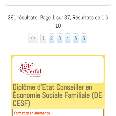
361 résultats. Page 1 sur 37, Résultats de 1 à
10
<<
1
2
3
4
5
6
Diplôme d’Etat Conseiller en
Économie Sociale Familiale (DE
CESF)
Formation en alternance