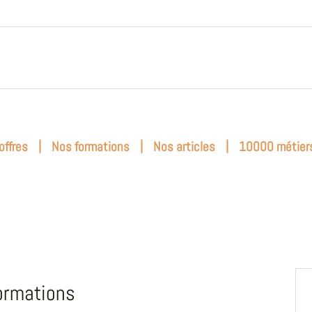
|
|
|
offres
Nos formations
Nos articles
10000 métier
ormations