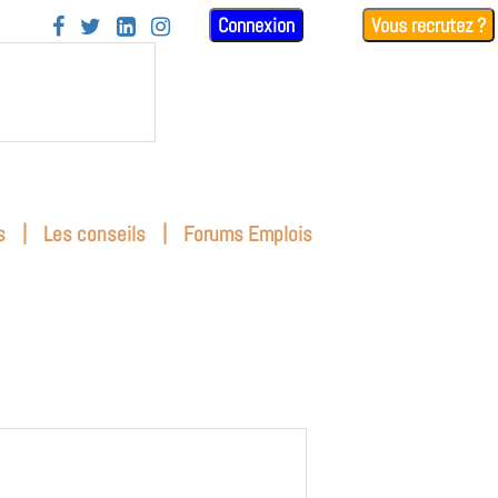
Connexion
Vous recrutez ?




|
|
s
Les conseils
Forums Emplois