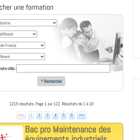
cher une formation
ots-clés :
Rechercher
1215 résultats. Page 1 sur 122, Résultats de 1 à 10
<<
1
2
3
4
5
6
>>
Bac pro Maintenance des
équipements industriels