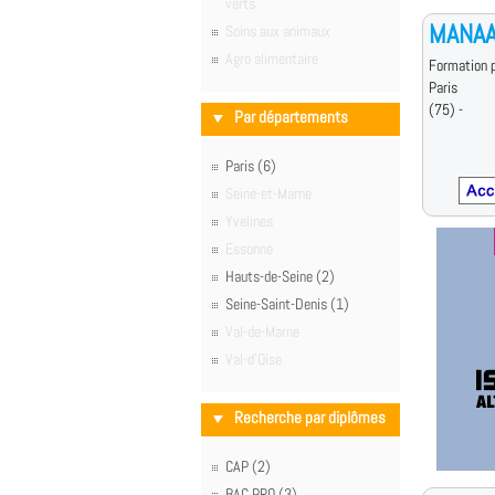
verts
MANA
Soins aux animaux
Agro alimentaire
Formation p
Paris
(75) -
Par départements
Paris (6)
Seine-et-Marne
Yvelines
Essonne
Hauts-de-Seine (2)
Seine-Saint-Denis (1)
Val-de-Marne
Val-d'Oise
Recherche par diplômes
CAP (2)
BAC PRO (3)