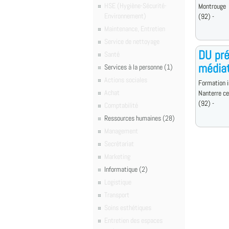
HSE (Hygiène-Sécurité-
Montrouge
Environnement)
(92) -
Maintenance, Entretien
Service de nettoyage
DU pré
Santé
médiat
Services à la personne (1)
Actions sociales
Formation i
Achat
Nanterre c
(92) -
Comptabilité
Ressources humaines (28)
Management
Secrétariat
Marketing
Informatique (2)
Logistique
Transport
Soins esthétiques
Entretien des espaces