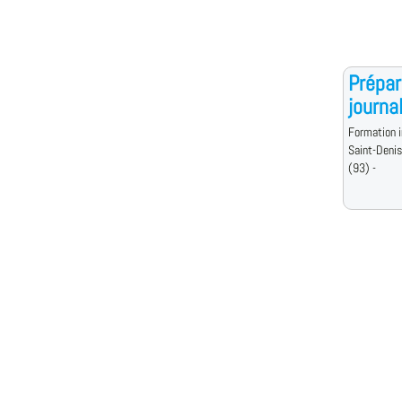
Prépar
journa
Formation i
Saint-Deni
(93) -