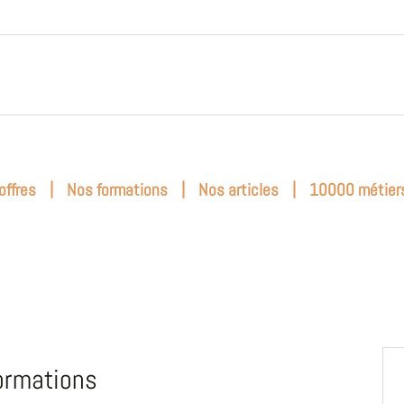
|
|
|
offres
Nos formations
Nos articles
10000 métier
ormations