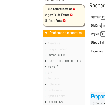
Recher
Filière:
Communication
Région:
Île-de-France
Secteur:
Diplôme:
Prépa
Diplôme:
Recherche par secteurs
Région :
Dépt. :
Assurance
Banque, Finance
Tapez vos m
Immobilier (1)
Distribution, Commerce (1)
Vente (7)
BTP
Tourisme
Hôtellerie
Restauration
Prépar
Sports, Loisirs
Industrie (2)
Formation i