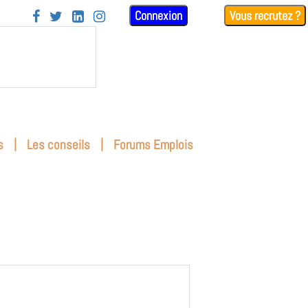
Connexion
Vous recrutez ?




|
|
s
Les conseils
Forums Emplois