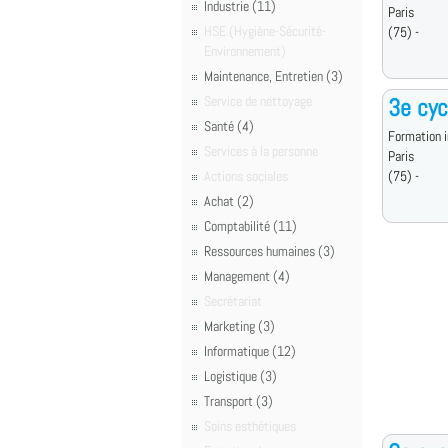
Industrie (11)
Paris
HSE (Hygiène-Sécurité-
(75) -
Environnement)
Maintenance, Entretien (3)
Service de nettoyage
3e cyc
Santé (4)
Formation i
Services à la personne
Paris
Actions sociales
(75) -
Achat (2)
Comptabilité (11)
Ressources humaines (3)
Management (4)
Secrétariat
Marketing (3)
Informatique (12)
Logistique (3)
Transport (3)
Soins esthétiques