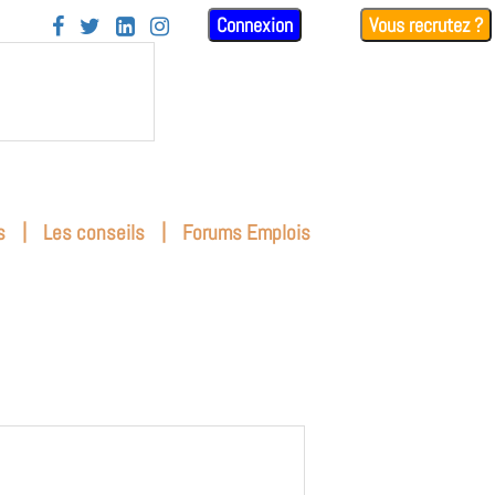
Connexion
Vous recrutez ?




|
|
s
Les conseils
Forums Emplois