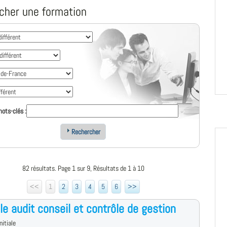
cher une formation
ots-clés :
Rechercher
82 résultats. Page 1 sur 9, Résultats de 1 à 10
<<
1
2
3
4
5
6
>>
le audit conseil et contrôle de gestion
nitiale