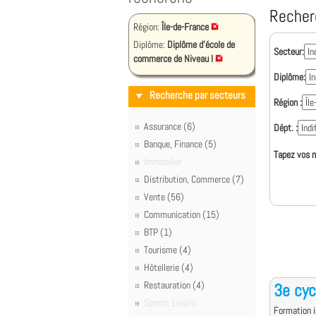
Recher
Région:
Île-de-France
Diplôme:
Diplôme d'école de
Secteur:
commerce de Niveau I
Diplôme:
Recherche par secteurs
Région :
Assurance (6)
Dépt. :
Banque, Finance (5)
Tapez vos m
Immobilier
Distribution, Commerce (7)
Vente (56)
Communication (15)
BTP (1)
Tourisme (4)
Hôtellerie (4)
Restauration (4)
3e cyc
Sports, Loisirs
Formation i