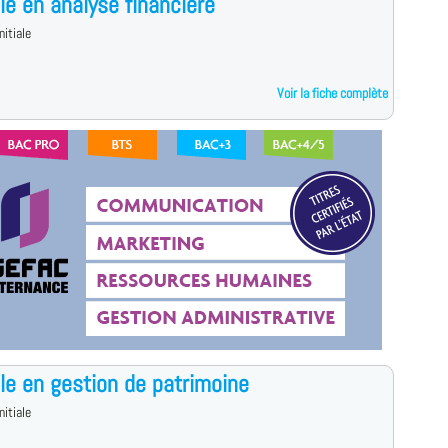
le en analyse financière
nitiale
Voir la fiche complète
le en gestion de patrimoine
nitiale