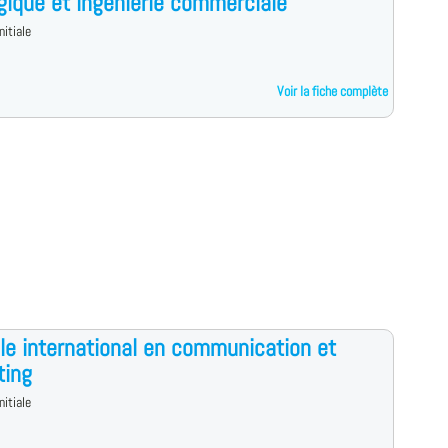
gique et ingénierie commerciale
nitiale
Voir la fiche complète
le international en communication et
ting
nitiale