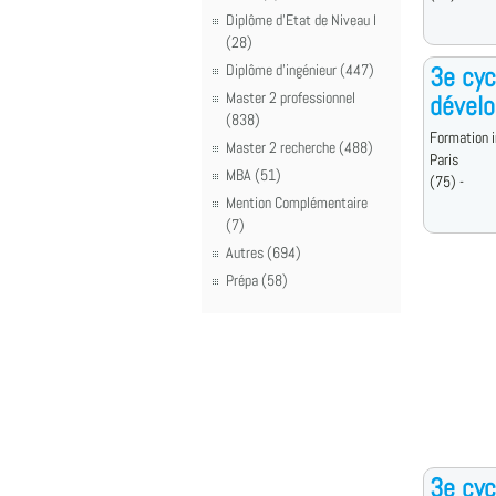
Diplôme d'Etat de Niveau I
(28)
Diplôme d'ingénieur (447)
3e cyc
Master 2 professionnel
dévelo
(838)
Formation i
Master 2 recherche (488)
Paris
MBA (51)
(75) -
Mention Complémentaire
(7)
Autres (694)
Prépa (58)
3e cyc