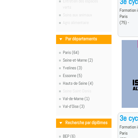
3e cyc
Entretien des espaces
verts
Formation i
Soins aux animaux
Paris
Agro alimentaire
(75) -
Par départements
Paris (64)
Seine-et-Marne (2)
Yvelines (3)
Essonne (5)
Hauts-de-Seine (4)
Seine-Saint-Denis
Val-de-Marne (1)
Val-d'Oise (3)
3e cyc
Recherche par diplômes
Formation i
Paris
BEP (6)