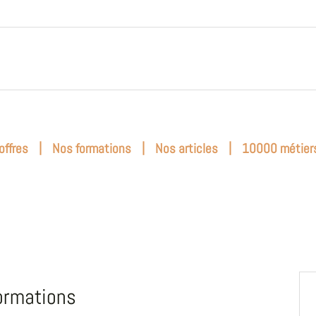
|
|
|
offres
Nos formations
Nos articles
10000 métier
ormations