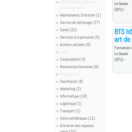
HSE (Hygiène-Sécurité-
Le Gosier
Environnement)
(971) -
Maintenance, Entretien (1)
Service de nettoyage (17)
Santé (22)
BTS hô
Services à la personne (5)
art de
Actions sociales (6)
Formation i
Achat
Le Gosier
Comptabilité (3)
(971) -
Ressources humaines (6)
Management
Secrétariat (8)
Marketing (2)
Informatique (18)
Logistique (1)
Transport (1)
Soins esthétiques (11)
Entretien des espaces
verts (10)