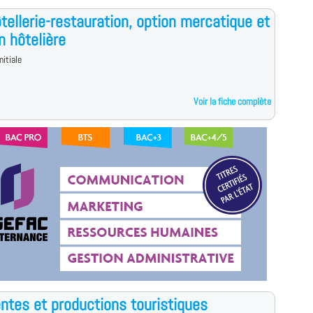
tellerie-restauration, option mercatique et
n hôtelière
nitiale
Voir la fiche complète
ntes et productions touristiques