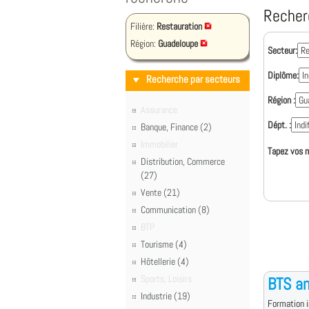
Recher
Filière:
Restauration
Région:
Guadeloupe
Secteur:
Diplôme:
Recherche par secteurs
Région :
Assurance
Dépt. :
Banque, Finance (2)
Immobilier
Tapez vos m
Distribution, Commerce
(27)
Vente (21)
Communication (8)
BTP
Tourisme (4)
Hôtellerie (4)
Sports, Loisirs
BTS an
Industrie (19)
Formation i