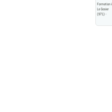
Formation i
Le Gosier
(971) -