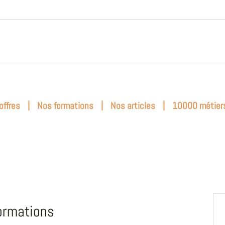
|
|
|
offres
Nos formations
Nos articles
10000 métier
ormations