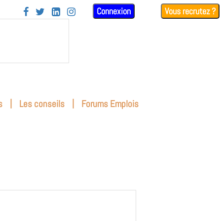
Connexion
Vous recrutez ?




|
|
s
Les conseils
Forums Emplois