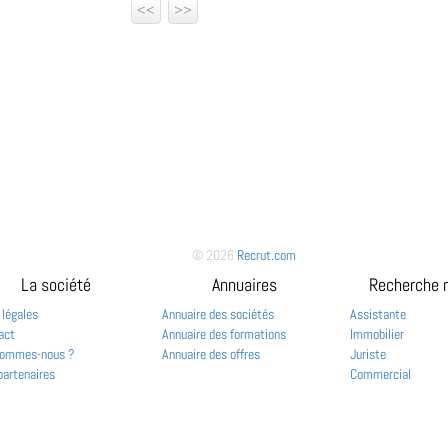
<<
>>
© 2026
Recrut.com
La société
Annuaires
Recherche 
 légales
Annuaire des sociétés
Assistante
act
Annuaire des formations
Immobilier
sommes-nous ?
Annuaire des offres
Juriste
partenaires
Commercial