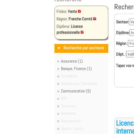
Recher
Filière:
Vente
Région:
Franche-Comté
Secteur:
Diplôme:
Licence
professionnelle
Diplôme:
Région :
Recherche par secteurs
Dépt. :
Assurance (1)
Tapez vos m
Banque, Finance (1)
Immobilier
Distribution, Commerce
Communication (5)
BTP
Tourisme
Hôtellerie
Restauration
Licenc
Sports, Loisirs
intern