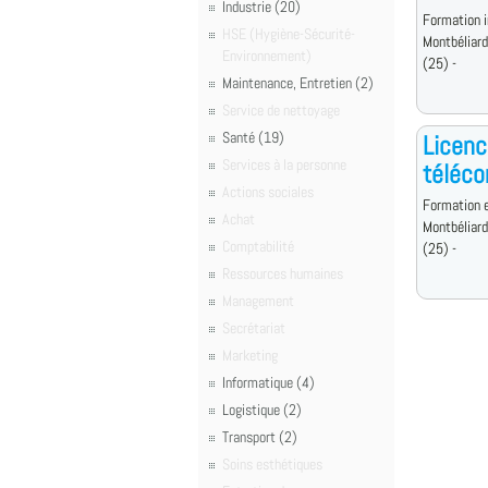
Industrie (20)
Formation i
HSE (Hygiène-Sécurité-
Montbéliar
Environnement)
(25) -
Maintenance, Entretien (2)
Service de nettoyage
Santé (19)
Licenc
Services à la personne
téléco
Actions sociales
Formation e
Achat
Montbéliar
Comptabilité
(25) -
Ressources humaines
Management
Secrétariat
Marketing
Informatique (4)
Logistique (2)
Transport (2)
Soins esthétiques