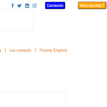
Connexion
Vous recrutez ?




|
|
s
Les conseils
Forums Emplois