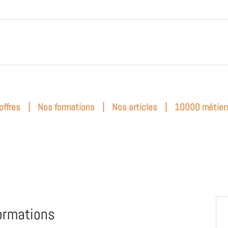
|
|
|
offres
Nos formations
Nos articles
10000 métier
ormations