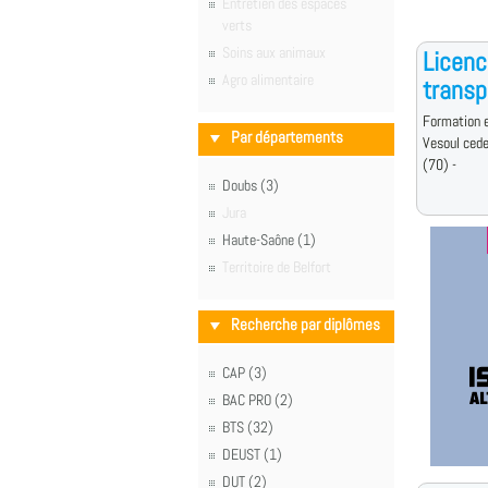
Entretien des espaces
verts
Soins aux animaux
Licenc
Agro alimentaire
transp
Formation e
Par départements
Vesoul ced
(70) -
Doubs (3)
Jura
Haute-Saône (1)
Territoire de Belfort
Recherche par diplômes
CAP (3)
BAC PRO (2)
BTS (32)
DEUST (1)
DUT (2)