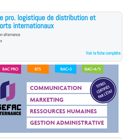
e pro. logistique de distribution et
orts internationaux
n alternance
ex
Voir la fiche complète