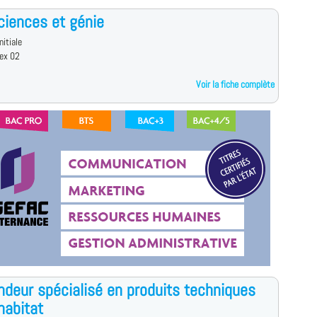
iences et génie
nitiale
ex 02
Voir la fiche complète
deur spécialisé en produits techniques
'habitat