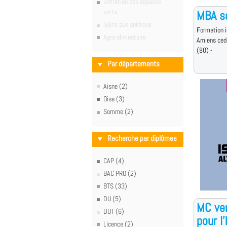
Entretien des espaces
verts
MBA sc
Soins aux animaux
Formation i
Agro alimentaire
Amiens ced
(80) -
Par départements
Aisne (2)
Oise (3)
Somme (2)
Recherche par diplômes
CAP (4)
BAC PRO (2)
BTS (33)
DU (5)
MC ven
DUT (6)
pour l
Licence (2)