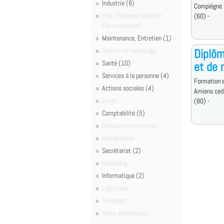
Industrie (8)
Compiègne
HSE (Hygiène-Sécurité-
(60) -
Environnement)
Maintenance, Entretien (1)
Service de nettoyage
Diplôm
Santé (10)
et de
Services à la personne (4)
Formation e
Actions sociales (4)
Amiens ced
Achat
(80) -
Comptabilité (5)
Ressources humaines
Management
Secrétariat (2)
Marketing
Informatique (2)
Logistique
Transport
Soins esthétiques