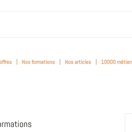
|
|
|
offres
Nos formations
Nos articles
10000 métier
ormations