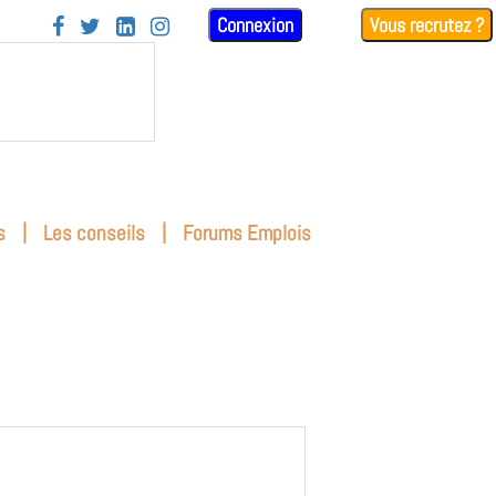
Connexion
Vous recrutez ?




|
|
s
Les conseils
Forums Emplois