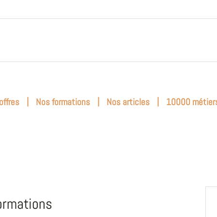
|
|
|
offres
Nos formations
Nos articles
10000 métier
ormations