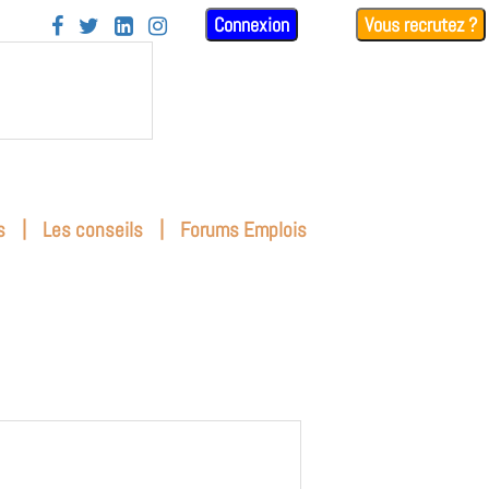
Connexion
Vous recrutez ?




|
|
s
Les conseils
Forums Emplois