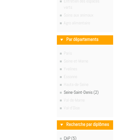
Entretien des espaces
verts
Soins aux animaux
Agro alimentaire
Par départements
Paris
Seine-et-Marne
Yvelines
Essonne
Hauts-de-Seine
Seine-Saint-Denis (2)
Val-de-Marne
Val-d'Oise
Recherche par diplômes
CAP (5)