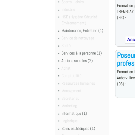
Sports, Loisirs
Formation p
Industrie
TREMBLAY 
HSE (Hygiène-Sécurité-
(93) -
Environnement)
Maintenance, Entretien (1)
Service de nettoyage
Santé
Services à la personne (1)
Poseur
Actions sociales (2)
profes
Achat
Formation i
Comptabilité
Aubervillier
Ressources humaines
(93) -
Management
Secrétariat
Marketing
Informatique (1)
Logistique
Soins esthétiques (1)