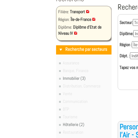
Recher
Filière:
Transport
Région:
Île-de-France
Secteur:
Diplôme:
Diplôme d'Etat de
Niveau IV
Diplôme:
Région :
Recherche par secteurs
Dépt. :
Assurance
Tapez vos m
Banque, Finance
Immobilier (3)
Distribution, Commerce
Vente
Communication
BTP
Tourisme
Hôtellerie (2)
Person
Restauration
l'Air -