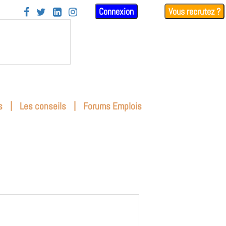
Connexion
Vous recrutez ?




|
|
s
Les conseils
Forums Emplois