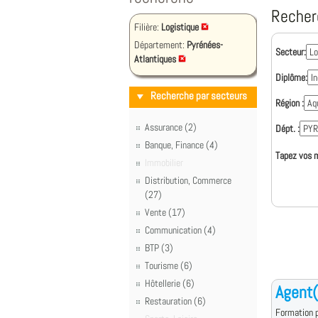
Recher
Filière:
Logistique
Département:
Pyrénées-
Secteur:
Atlantiques
Diplôme:
Recherche par secteurs
Région :
Assurance (2)
Dépt. :
Banque, Finance (4)
Tapez vos m
Immobilier
Distribution, Commerce
(27)
Vente (17)
Communication (4)
BTP (3)
Tourisme (6)
Hôtellerie (6)
Agent(
Restauration (6)
Formation p