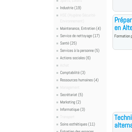
Sports, Loisirs
Industrie (19)
HSE (Hygiène-Sécurité-
Prépar
Environnement)
en Alt
Maintenance, Entretien (4)
Service de nettoyage (17)
Formation p
Santé (25)
Services à la personne (5)
Actions sociales (6)
Achat
Comptabilité (3)
Ressources humaines (4)
Management
Secrétariat (5)
Marketing (2)
Informatique (3)
Techni
Transport
altern
Soins esthétiques (11)
Entretien des espaces