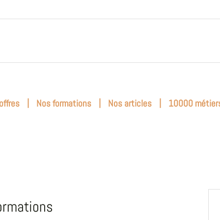
|
|
|
offres
Nos formations
Nos articles
10000 métier
ormations