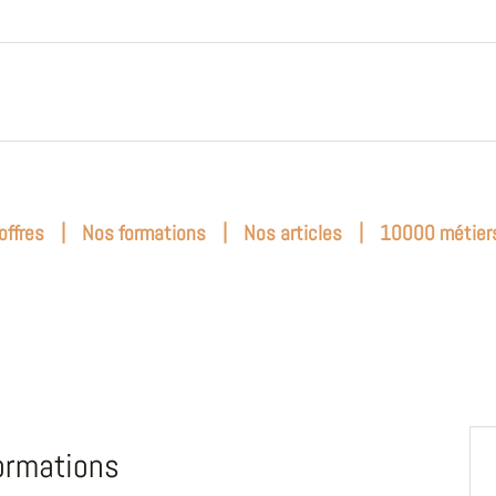
|
|
|
offres
Nos formations
Nos articles
10000 métier
ormations