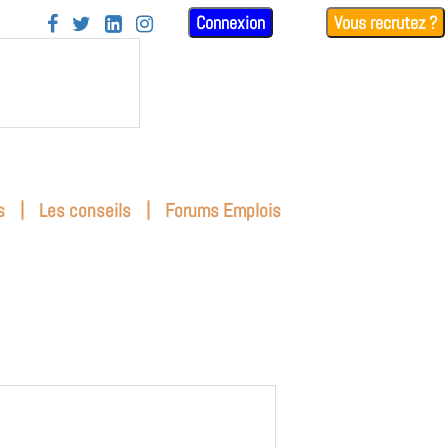
Connexion
Vous recrutez ?




|
|
s
Les conseils
Forums Emplois