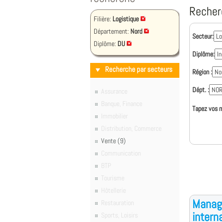
Recher
Filière:
Logistique
Département:
Nord
Secteur:
Diplôme:
DU
Diplôme:
Recherche par secteurs
Région :
Dépt. :
Assurance
Banque, Finance
Tapez vos m
Immobilier
Distribution, Commerce
Vente (9)
Communication
BTP
Tourisme
Hôtellerie
Manage
Restauration
intern
Sports, Loisirs