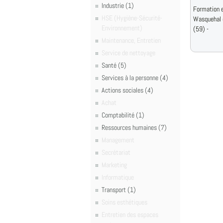
Industrie (1)
Formation e
HSE (Hygiène-Sécurité-
Wasquehal 
Environnement)
(59) -
Maintenance, Entretien
Service de nettoyage
Santé (5)
Services à la personne (4)
Actions sociales (4)
Achat
Comptabilité (1)
Ressources humaines (7)
Management
Secrétariat
Marketing
Informatique
Transport (1)
Soins esthétiques
Entretien des espaces