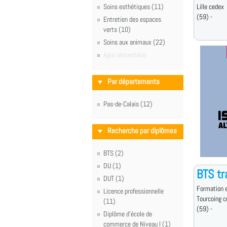
Soins esthétiques (11)
Lille cedex
(59) -
Entretien des espaces
verts (10)
Soins aux animaux (22)
Agro alimentaire
Par départements
Pas-de-Calais (12)
Recherche par diplômes
BTS (2)
DU (1)
BTS tr
DUT (1)
Formation e
Licence professionnelle
Tourcoing 
(11)
(59) -
Diplôme d'école de
commerce de Niveau I (1)