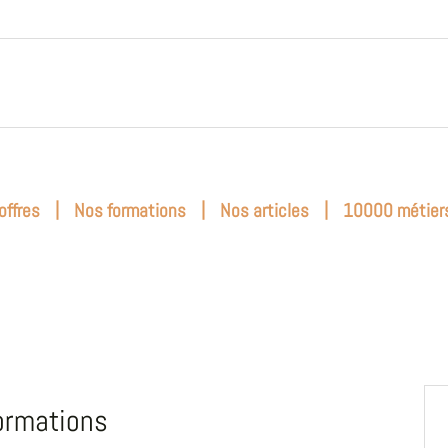
|
|
|
offres
Nos formations
Nos articles
10000 métier
ormations