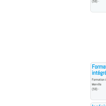
(59) -
Format
intégr
Formation i
Merville
(59) -