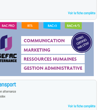
Voir la fiche complète
ansport
n alternance
cedex
Voir la fiche complète