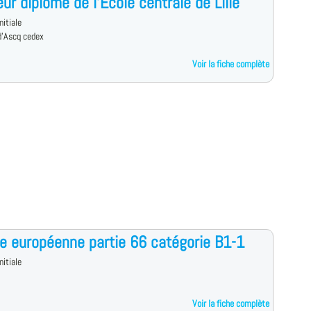
eur diplômé de l'Ecole centrale de Lille
nitiale
d'Ascq cedex
Voir la fiche complète
e européenne partie 66 catégorie B1-1
nitiale
Voir la fiche complète