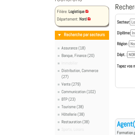
Recher
Filière:
Logistique
Département:
Nord
Secteur:
Diplôme:
Recherche par secteurs
Région :
Assurance (18)
Dépt. :
Banque, Finance (20)
Immobilier
Tapez vos m
Distribution, Commerce
(27)
Vente (279)
Communication (102)
BTP (23)
Tourisme (38)
Hôtellerie (38)
Restauration (38)
Agent(
Sports, Loisirs
Formation p