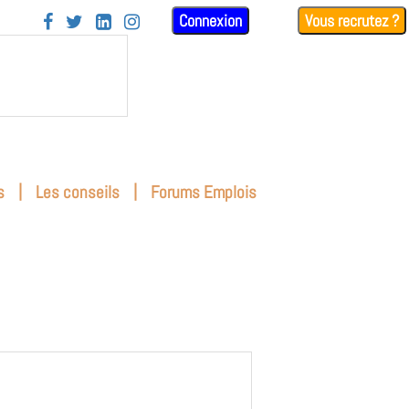
Connexion
Vous recrutez ?




|
|
s
Les conseils
Forums Emplois