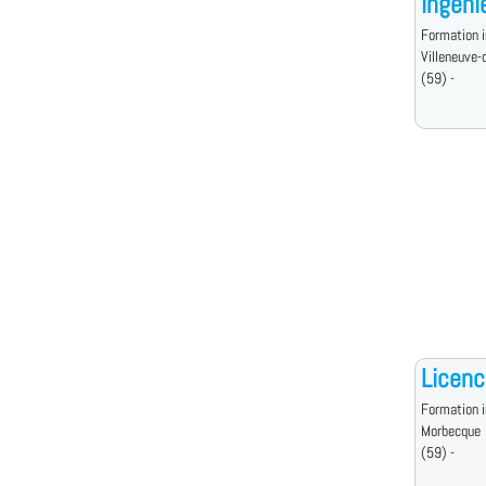
Ingéni
Formation i
Villeneuve-
(59) -
Licenc
Formation i
Morbecque
(59) -