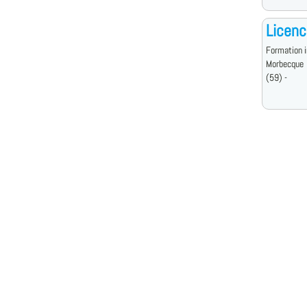
Licenc
Formation i
Morbecque
(59) -