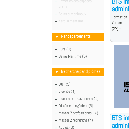
BTS in
Entretien des espaces
verts
admini
Soins aux animaux
Formation i
Agro alimentaire
Vernon
(27) -
Par départements
Eure (3)
Seine-Maritime (5)
Recherche par diplômes
DUT (5)
Licence (4)
Licence professionnelle (5)
Diplôme d'ingénieur (6)
Master 2 professionnel (4)
BTS in
Master 2 recherche (4)
admini
Autres (3)