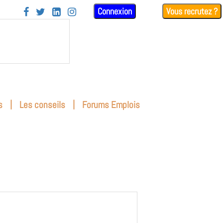
Connexion
Vous recrutez ?




|
|
s
Les conseils
Forums Emplois