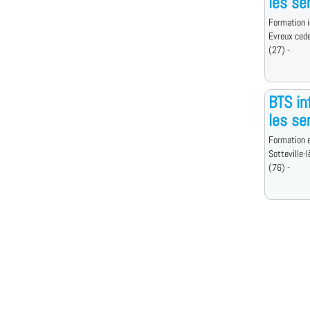
les se
Formation i
Evreux ced
(27) -
BTS in
les se
Formation e
Sotteville-
(76) -