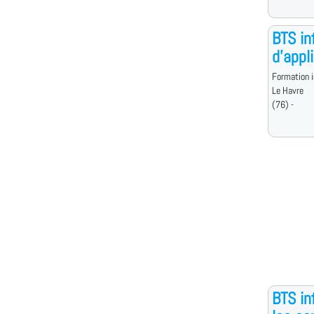
BTS in
d'appl
Formation i
Le Havre
(76) -
BTS in