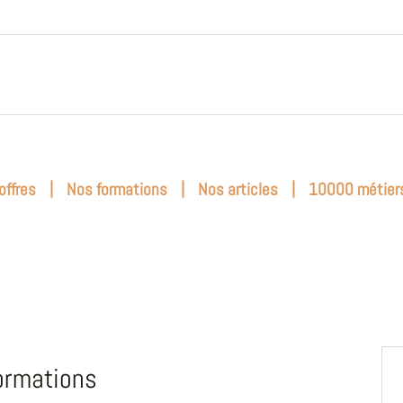
|
|
|
offres
Nos formations
Nos articles
10000 métier
ormations