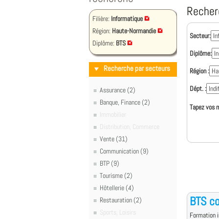
Recher
Filière:
Informatique
Région:
Haute-Normandie
Secteur:
Diplôme:
BTS
Diplôme:
Recherche par secteurs
Région :
Dépt. :
Assurance (2)
Banque, Finance (2)
Tapez vos m
Immobilier
Distribution, Commerce
Vente (31)
Communication (9)
BTP (9)
Tourisme (2)
Hôtellerie (4)
BTS co
Restauration (2)
Sports, Loisirs
Formation i