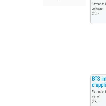
Formation i
Le Havre
(76) -
BTS in
d'appl
Formation i
Vernon
(27) -