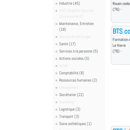
Industrie (45)
Rouen cede
(76) -
HSE (Hygiène-Sécurité-
Environnement)
Maintenance, Entretien
(18)
BTS co
Service de nettoyage
Formation e
Santé (17)
Le Havre
Services à la personne (5)
(76) -
Actions sociales (5)
Achat
Comptabilité (8)
Ressources humaines (2)
Management
Secrétariat (22)
Marketing
Logistique (3)
Transport (3)
Soins esthétiques (1)