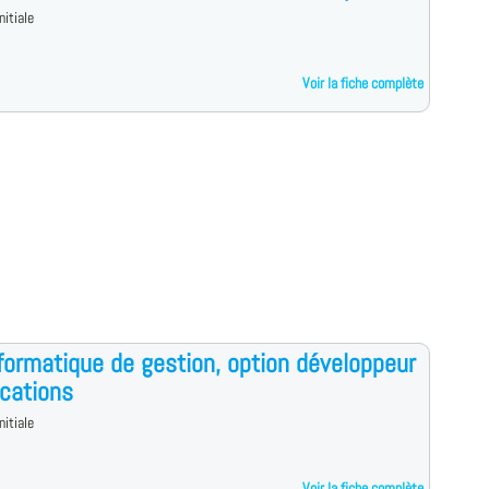
nitiale
Voir la fiche complète
formatique de gestion, option développeur
ications
nitiale
Voir la fiche complète