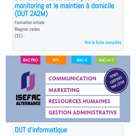
monitoring et le maintien à domicile
(DUT 2A2M)
Formation initiale
Blagnac cedex
(31) -
Voir la fiche complète
DUT d'informatique