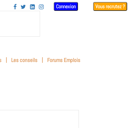
Connexion
Vous recrutez ?




|
|
s
Les conseils
Forums Emplois