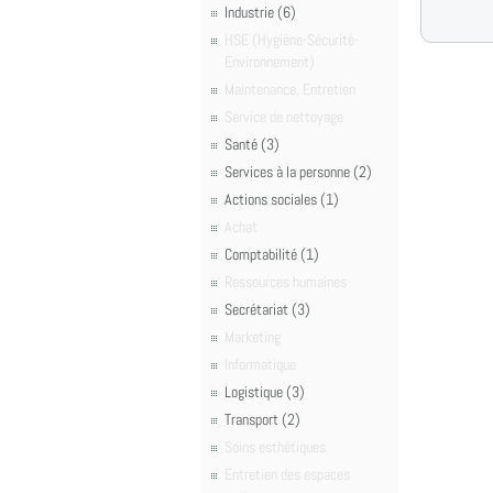
Industrie (6)
HSE (Hygiène-Sécurité-
Environnement)
Maintenance, Entretien
Service de nettoyage
Santé (3)
Services à la personne (2)
Actions sociales (1)
Achat
Comptabilité (1)
Ressources humaines
Secrétariat (3)
Marketing
Informatique
Logistique (3)
Transport (2)
Soins esthétiques
Entretien des espaces