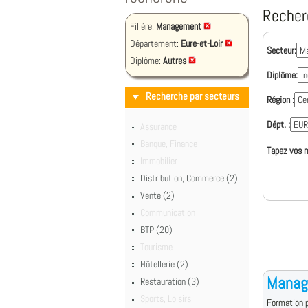
Recher
Filière:
Management
Département:
Eure-et-Loir
Secteur:
Diplôme:
Autres
Diplôme:
Recherche par secteurs
Région :
Dépt. :
Assurance
Banque, Finance
Tapez vos m
Immobilier
Distribution, Commerce (2)
Vente (2)
Communication
BTP (20)
Tourisme
Hôtellerie (2)
Manage
Restauration (3)
Sports, Loisirs
Formation p