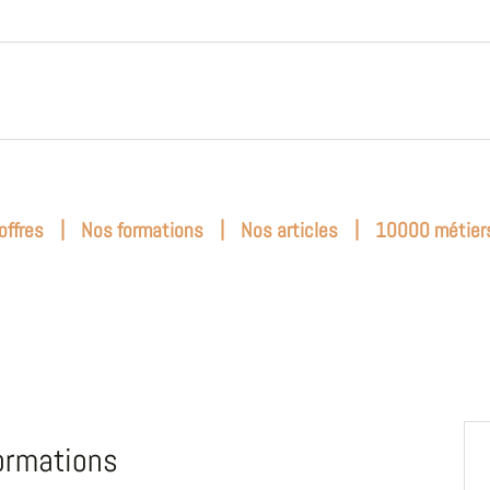
|
|
|
offres
Nos formations
Nos articles
10000 métier
ormations