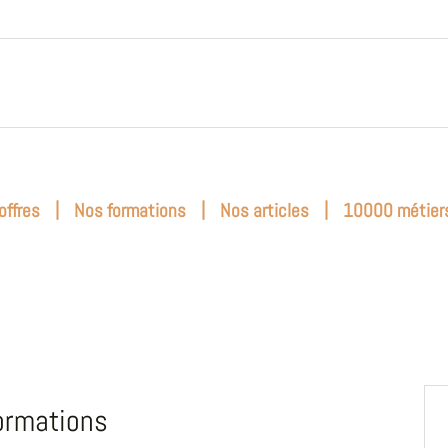
|
|
|
offres
Nos formations
Nos articles
10000 métier
ormations