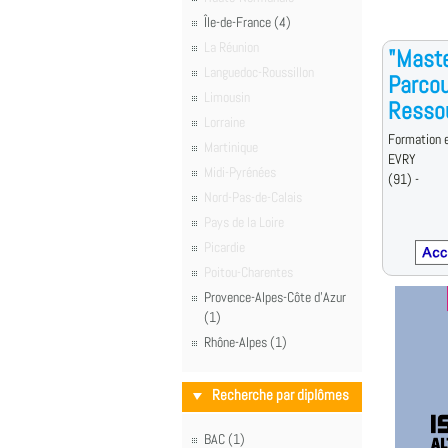
Île-de-France (4)
La Réunion
"Mast
Languedoc-Roussillon
Parco
Limousin
Resso
Lorraine
Formation e
Martinique
EVRY
Midi-Pyrénées
(91) -
Nord-Pas-de-Calais
Pays de la Loire
Picardie
Poitou-Charentes
Provence-Alpes-Côte d'Azur
(1)
Rhône-Alpes (1)
Recherche par diplômes
BAC (1)