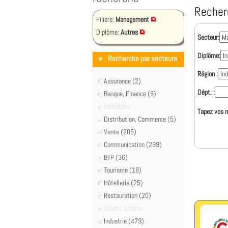
Recher
Filière:
Management
Diplôme:
Autres
Secteur:
Diplôme:
Recherche par secteurs
Région :
Assurance (2)
Dépt. :
Banque, Finance (8)
Immobilier
Tapez vos m
Distribution, Commerce (5)
Vente (205)
Communication (299)
BTP (36)
Tourisme (18)
Hôtellerie (25)
Restauration (20)
Sports, Loisirs
Industrie (479)