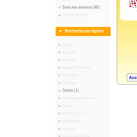
Soins aux animaux (46)
Agro alimentaire
Recherche par régions
Alsace
Aquitaine
Auvergne
Basse-Normandie
Bourgogne
Bretagne
Centre (1)
Champagne-Ardenne
Corse
Franche-Comté
Guadeloupe
Guyane
Haute-Normandie