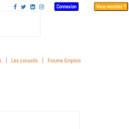
Connexion
Vous recrutez ?




|
|
s
Les conseils
Forums Emplois