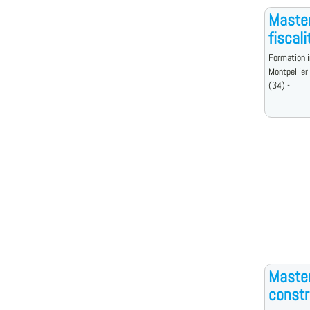
Master
fiscal
Formation i
Montpellier
(34) -
Master
constr