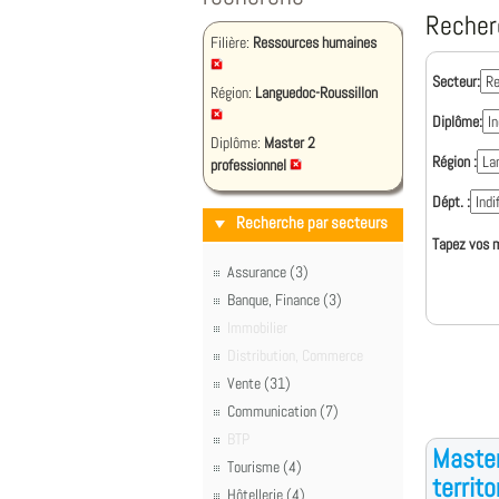
Recher
Filière:
Ressources humaines
Secteur:
Région:
Languedoc-Roussillon
Diplôme:
Diplôme:
Master 2
Région :
professionnel
Dépt. :
Recherche par secteurs
Tapez vos m
Assurance (3)
Banque, Finance (3)
Immobilier
Distribution, Commerce
Vente (31)
Communication (7)
BTP
Master
Tourisme (4)
territo
Hôtellerie (4)