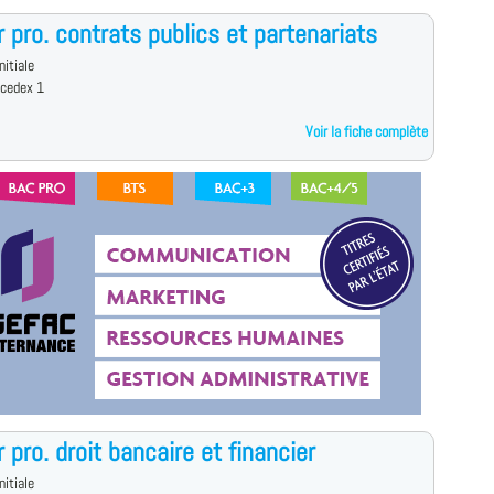
 pro. contrats publics et partenariats
nitiale
 cedex 1
Voir la fiche complète
 pro. droit bancaire et financier
nitiale