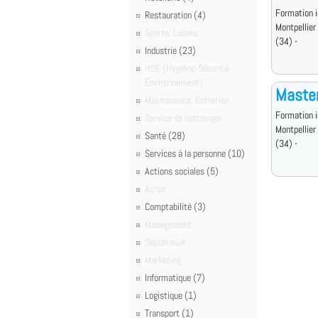
Formation i
Restauration (4)
Montpellier
Sports, Loisirs
(34) -
Industrie (23)
HSE (Hygiène-Sécurité-
Environnement)
Master
Maintenance, Entretien
Formation i
Service de nettoyage
Montpellier
Santé (28)
(34) -
Services à la personne (10)
Actions sociales (5)
Achat
Comptabilité (3)
Management
Secrétariat
Marketing
Informatique (7)
Logistique (1)
Transport (1)