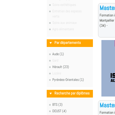
Soins esthétiques
Master
Entretien des espaces
Formation i
verts
Montpellier
Soins aux animaux
(34) -
Agro alimentaire
Par départements
Aude (1)
Gard
Hérault (23)
Lozère
Pyrénées-Orientales (1)
Recherche par diplômes
Master
BTS (3)
DEUST (4)
Formation i