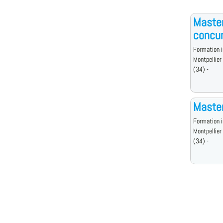
Master
concu
Formation i
Montpellier
(34) -
Master
Formation i
Montpellier
(34) -