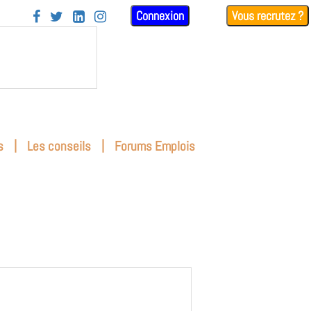
Connexion
Vous recrutez ?




|
|
s
Les conseils
Forums Emplois