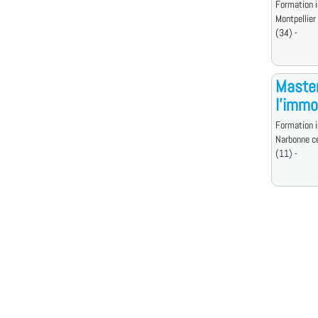
Formation i
Montpellier
(34) -
Master
l'immo
Formation i
Narbonne c
(11) -