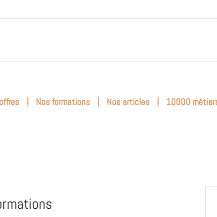
|
|
|
offres
Nos formations
Nos articles
10000 métier
ormations