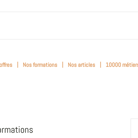
|
|
|
offres
Nos formations
Nos articles
10000 métier
ormations