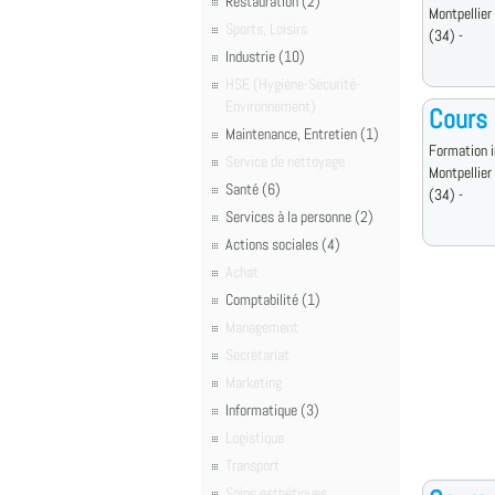
Restauration (2)
Montpellier
Sports, Loisirs
(34) -
Industrie (10)
HSE (Hygiène-Sécurité-
Environnement)
Cours 
Maintenance, Entretien (1)
Formation i
Service de nettoyage
Montpellier
Santé (6)
(34) -
Services à la personne (2)
Actions sociales (4)
Achat
Comptabilité (1)
Management
Secrétariat
Marketing
Informatique (3)
Logistique
Transport
Soins esthétiques