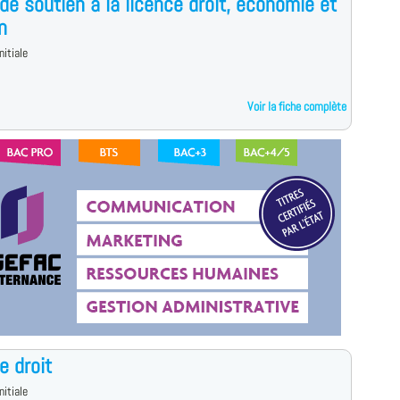
de soutien à la licence droit, économie et
n
nitiale
Voir la fiche complète
e droit
nitiale