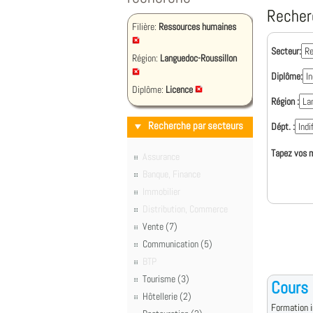
Recher
Filière:
Ressources humaines
Secteur:
Région:
Languedoc-Roussillon
Diplôme:
Diplôme:
Licence
Région :
Recherche par secteurs
Dépt. :
Tapez vos m
Assurance
Banque, Finance
Immobilier
Distribution, Commerce
Vente (7)
Communication (5)
BTP
Tourisme (3)
Cours 
Hôtellerie (2)
Formation i