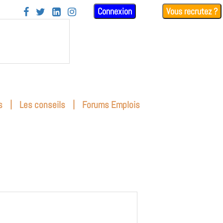
Connexion
Vous recrutez ?




|
|
s
Les conseils
Forums Emplois