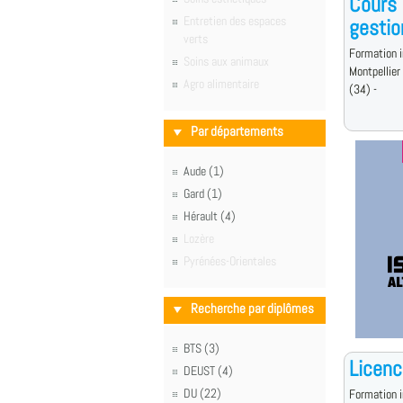
Cours 
Entretien des espaces
gestio
verts
Formation i
Soins aux animaux
Montpellier
Agro alimentaire
(34) -
Par départements
Aude (1)
Gard (1)
Hérault (4)
Lozère
Pyrénées-Orientales
Recherche par diplômes
BTS (3)
Licenc
DEUST (4)
DU (22)
Formation i