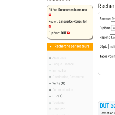
Recher
Filière:
Ressources humaines
Secteur:
Région:
Languedoc-Roussillon
Diplôme:
Diplôme:
DUT
Région :
Recherche par secteurs
Dépt. :
Tapez vos m
Assurance
Banque, Finance
Immobilier
Distribution, Commerce
Vente (8)
Communication
BTP (1)
Tourisme
DUT ca
Hôtellerie
Formation i