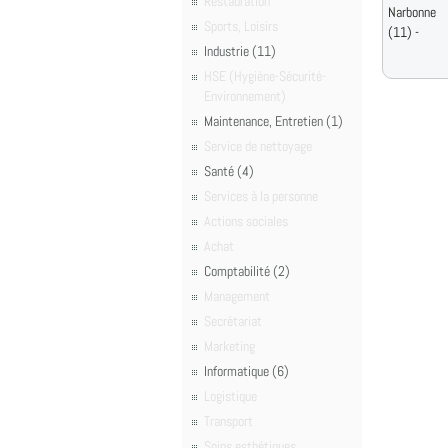
Restauration
Narbonne
Sports, Loisirs
(11) -
Industrie (11)
HSE (Hygiène-Sécurité-
Environnement)
Maintenance, Entretien (1)
Service de nettoyage
Santé (4)
Services à la personne
Actions sociales
Achat
Comptabilité (2)
Management
Secrétariat
Marketing
Informatique (6)
Logistique
Transport
Soins esthétiques