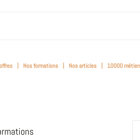
|
|
|
offres
Nos formations
Nos articles
10000 métier
ormations