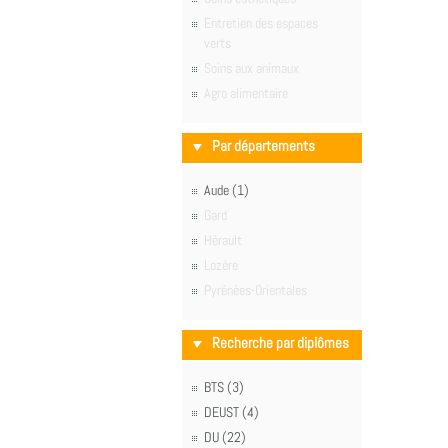
Entretien des espaces
verts
Soins aux animaux
Agro alimentaire
Par départements
Aude (1)
Gard
Hérault
Lozère
Pyrénées-Orientales
Recherche par diplômes
BTS (3)
DEUST (4)
DU (22)