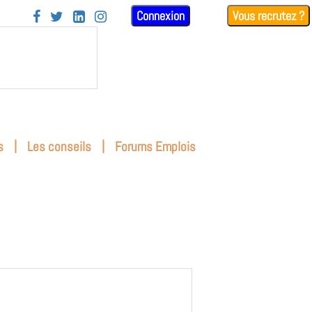
Connexion
Vous recrutez ?




|
|
s
Les conseils
Forums Emplois