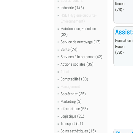
Sports, Loisirs
Rouen
Industrie (143)
(76) -
HSE (Hygiène-Sécurité-
Environnement)
Maintenance, Entretien
Assist
(32)
Formation i
Service de nettoyage (17)
Rouen
Santé (74)
(76) -
Services à la personne (42)
Actions sociales (35)
Achat
Comptabilité (30)
Management
Secrétariat (35)
Marketing (3)
Informatique (58)
Logistique (21)
Transport (21)
Soins esthétiques (15)