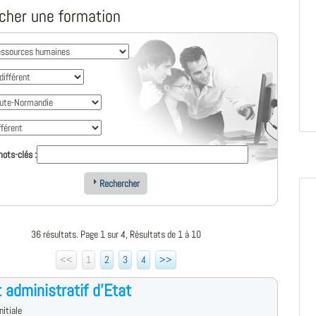
cher une formation
ots-clés :
Rechercher
36 résultats. Page 1 sur 4, Résultats de 1 à 10
<<
1
2
3
4
>>
t administratif d'Etat
nitiale