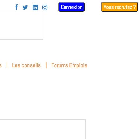
Connexion
Vous recrutez ?




|
|
s
Les conseils
Forums Emplois