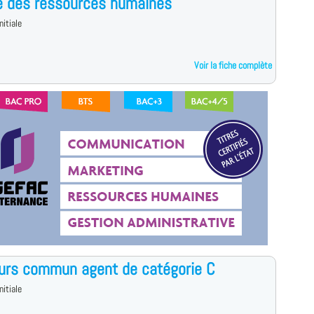
é des ressources humaines
nitiale
Voir la fiche complète
urs commun agent de catégorie C
nitiale