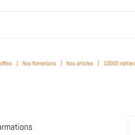
|
|
|
offres
Nos formations
Nos articles
10000 métier
ormations