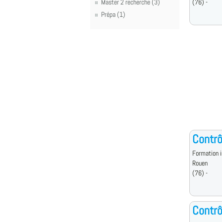
Master 2 recherche (3)
(76) -
Prépa (1)
Contrô
Formation i
Rouen
(76) -
Contrô