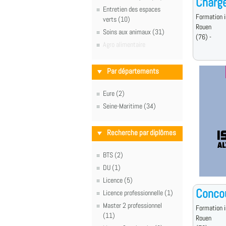
Charg
Entretien des espaces
Formation i
verts (10)
Rouen
Soins aux animaux (31)
(76) -
Agro alimentaire
Par départements
Eure (2)
Seine-Maritime (34)
Recherche par diplômes
BTS (2)
DU (1)
Licence (5)
Conco
Licence professionnelle (1)
Master 2 professionnel
Formation i
(11)
Rouen