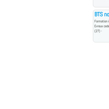
BTS no
Formation i
Evreux ced
(27) -