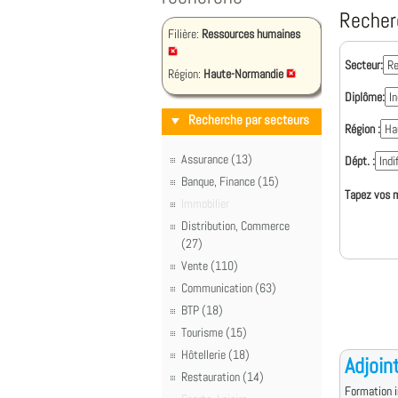
Recher
Filière:
Ressources humaines
Secteur:
Région:
Haute-Normandie
Diplôme:
Recherche par secteurs
Région :
Assurance (13)
Dépt. :
Banque, Finance (15)
Tapez vos m
Immobilier
Distribution, Commerce
(27)
Vente (110)
Communication (63)
BTP (18)
Tourisme (15)
Hôtellerie (18)
Adjoin
Restauration (14)
Formation i