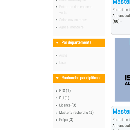
Master
Entretien des espaces
Formation i
verts
Amiens ced
Soins aux animaux
(80) -
Agro alimentaire
Par départements
Aisne
Oise
Recherche par diplômes
BTS (1)
DU (1)
Licence (3)
Master
Master 2 recherche (1)
Prépa (3)
Formation i
Amiens ced