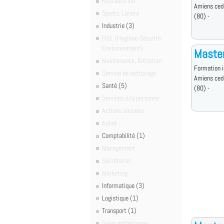
Restauration
Amiens ced
Sports, Loisirs
(80) -
Industrie (3)
HSE (Hygiène-Sécurité-
Environnement)
Master
Maintenance, Entretien
Formation i
Service de nettoyage
Amiens ced
Santé (5)
(80) -
Services à la personne
Actions sociales
Achat
Comptabilité (1)
Management
Secrétariat
Marketing
Informatique (3)
Logistique (1)
Transport (1)
Soins esthétiques