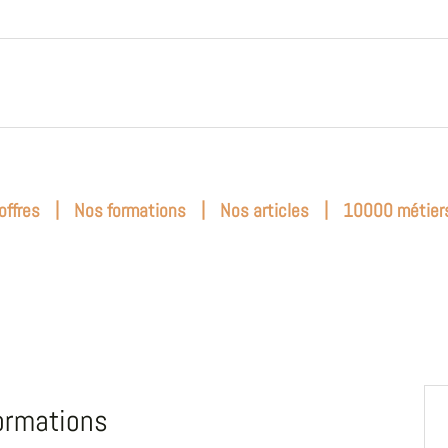
|
|
|
offres
Nos formations
Nos articles
10000 métier
ormations