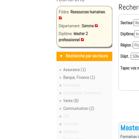
Recher
Filière:
Ressources humaines
Secteur:
Département:
Somme
Diplôme:
Master 2
Diplôme:
professionnel
Région :
Recherche par secteurs
Dépt. :
Tapez vos m
Assurance (1)
Banque, Finance (1)
Immobilier
Distribution, Commerce
Vente (6)
Communication (2)
BTP
Tourisme
Master
Hôtellerie
Formation i