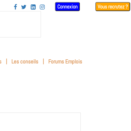
Connexion
Vous recrutez ?




|
|
s
Les conseils
Forums Emplois