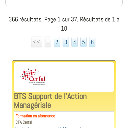
366 résultats. Page 1 sur 37, Résultats de 1 à
10
<<
1
2
3
4
5
6
BTS Support de l'Action
Managériale
Formation en alternance
CFA Cerfal