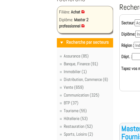
Recher
Filière:
Achat
Diplôme:
Master 2
Secteur:
professionnel
Diplôme:
Recherche par secteurs
Région :
Assurance (85)
Dépt. :
Banque, Finance (91)
Tapez vos m
Immobilier (1)
Distribution, Commerce (6)
Vente (659)
Communication (325)
BTP (37)
Tourisme (55)
Hôtellerie (53)
Restauration (52)
Master
Sports, Loisirs (2)
Fourni