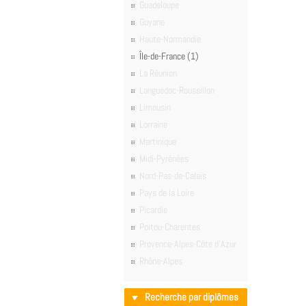
Guadeloupe
Guyane
Haute-Normandie
Île-de-France (1)
La Réunion
Languedoc-Roussillon
Limousin
Lorraine
Martinique
Midi-Pyrénées
Nord-Pas-de-Calais
Pays de la Loire
Picardie
Poitou-Charentes
Provence-Alpes-Côte d'Azur
Rhône-Alpes
Recherche par diplômes