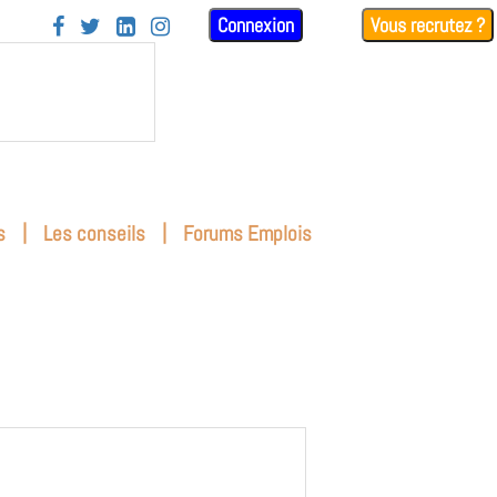
Connexion
Vous recrutez ?




|
|
s
Les conseils
Forums Emplois