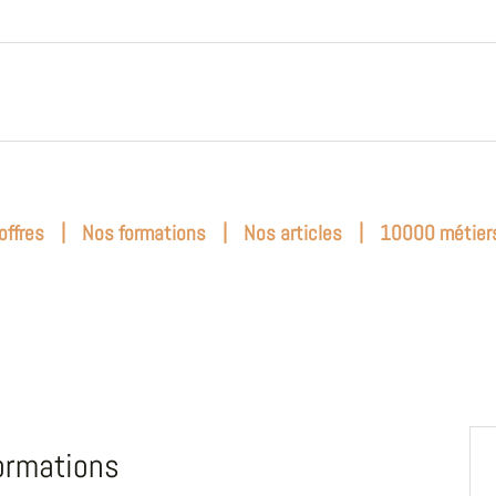
|
|
|
offres
Nos formations
Nos articles
10000 métier
ormations