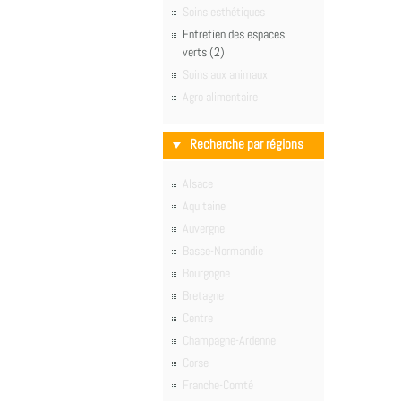
Soins esthétiques
Entretien des espaces
verts (2)
Soins aux animaux
Agro alimentaire
Recherche par régions
Alsace
Aquitaine
Auvergne
Basse-Normandie
Bourgogne
Bretagne
Centre
Champagne-Ardenne
Corse
Franche-Comté