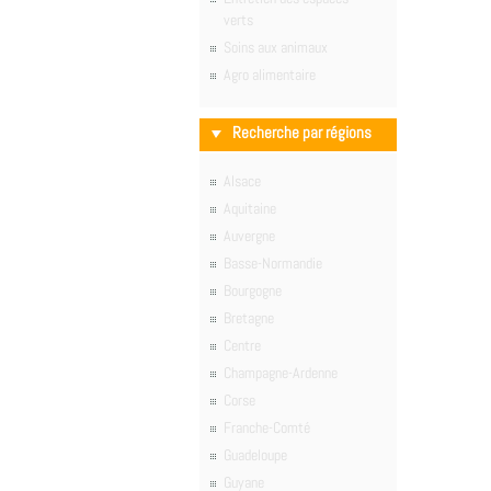
verts
Soins aux animaux
Agro alimentaire
Recherche par régions
Alsace
Aquitaine
Auvergne
Basse-Normandie
Bourgogne
Bretagne
Centre
Champagne-Ardenne
Corse
Franche-Comté
Guadeloupe
Guyane