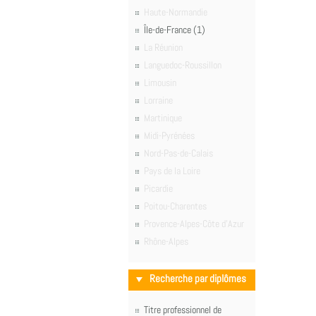
Haute-Normandie
Île-de-France (1)
La Réunion
Languedoc-Roussillon
Limousin
Lorraine
Martinique
Midi-Pyrénées
Nord-Pas-de-Calais
Pays de la Loire
Picardie
Poitou-Charentes
Provence-Alpes-Côte d'Azur
Rhône-Alpes
Recherche par diplômes
Titre professionnel de