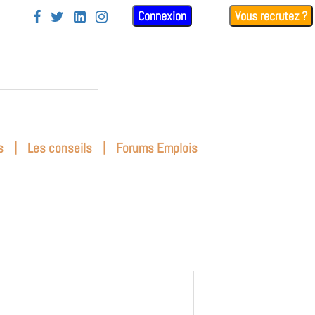
Connexion
Vous recrutez ?




|
|
s
Les conseils
Forums Emplois