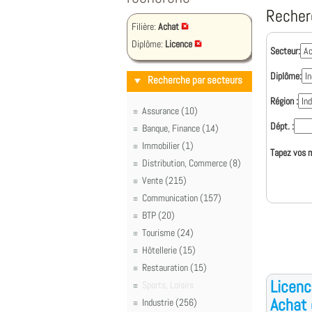
Recher
Filière:
Achat
Diplôme:
Licence
Secteur:
Diplôme:
Recherche par secteurs
Région :
Assurance (10)
Dépt. :
Banque, Finance (14)
Immobilier (1)
Tapez vos m
Distribution, Commerce (8)
Vente (215)
Communication (157)
BTP (20)
Tourisme (24)
Hôtellerie (15)
Restauration (15)
Licenc
Sports, Loisirs
Achat 
Industrie (256)