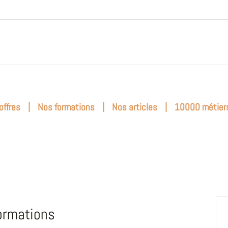
|
|
|
offres
Nos formations
Nos articles
10000 métier
ormations