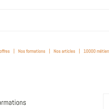
|
|
|
offres
Nos formations
Nos articles
10000 métier
ormations