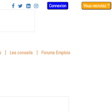
Connexion
Vous recrutez ?




|
|
s
Les conseils
Forums Emplois