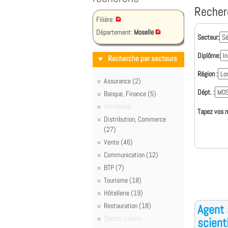
Recher
Filière:
Département:
Moselle
Secteur:
Diplôme:
Recherche par secteurs
Région :
Assurance (2)
Dépt. :
Banque, Finance (5)
Immobilier
Tapez vos m
Distribution, Commerce
(27)
Vente (46)
Communication (12)
BTP (7)
Tourisme (18)
Hôtellerie (19)
Restauration (18)
Agent 
Sports, Loisirs
scient