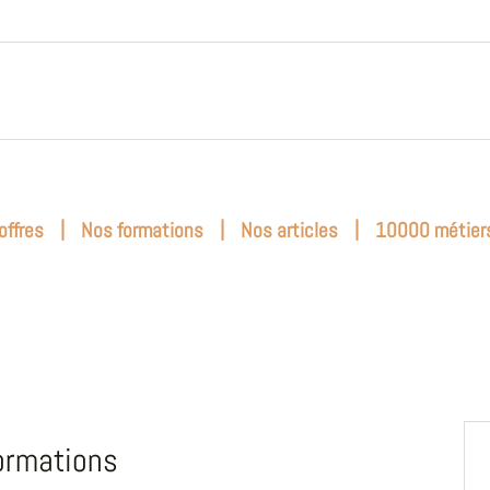
|
|
|
offres
Nos formations
Nos articles
10000 métier
ormations