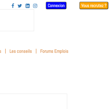
Connexion
Vous recrutez ?




|
|
s
Les conseils
Forums Emplois