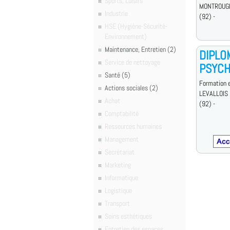
Sports, Loisirs
MONTROUG
Industrie
(92) -
HSE (Hygiène-Sécurité-
Environnement)
Maintenance, Entretien (2)
DIPLO
Service de nettoyage
PSYCH
Santé (5)
Formation e
Actions sociales (2)
LEVALLOIS
Achat
(92) -
Comptabilité
Ressources humaines
Management
Secrétariat
Marketing
Informatique
Logistique
Transport
Soins esthétiques
Entretien des espaces