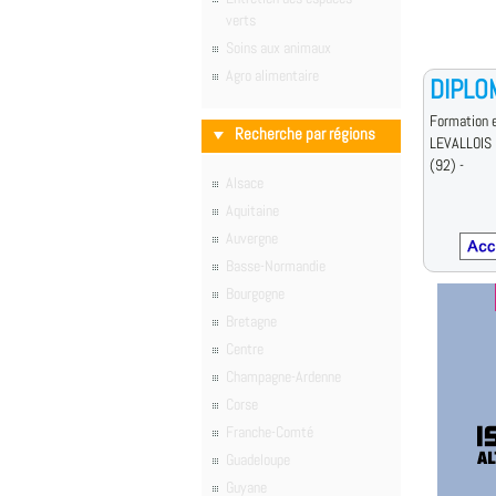
verts
Soins aux animaux
Agro alimentaire
DIPLO
Formation e
Recherche par régions
LEVALLOIS
(92) -
Alsace
Aquitaine
Auvergne
Basse-Normandie
Bourgogne
Bretagne
Centre
Champagne-Ardenne
Corse
Franche-Comté
Guadeloupe
Guyane