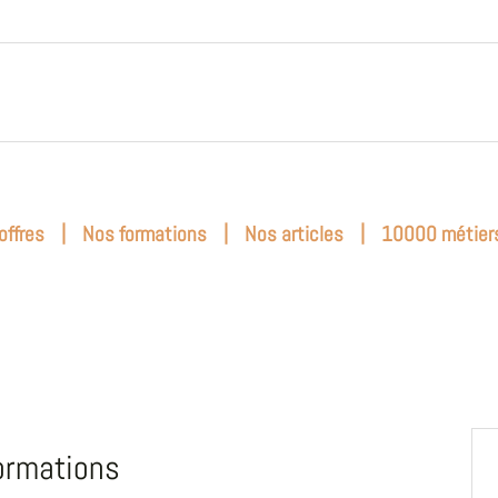
|
|
|
offres
Nos formations
Nos articles
10000 métier
ormations