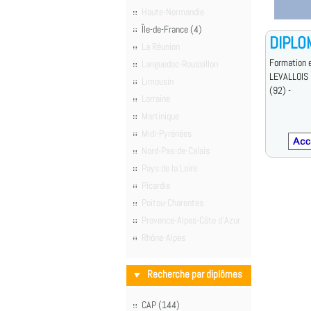
Haute-Normandie
Île-de-France (4)
DIPLO
La Réunion
Formation e
Languedoc-Roussillon
LEVALLOIS
Limousin
(92) -
Lorraine
Martinique
Midi-Pyrénées
Nord-Pas-de-Calais
Pays de la Loire
Picardie
Poitou-Charentes
Provence-Alpes-Côte d'Azur
Rhône-Alpes
Recherche par diplômes
CAP (144)