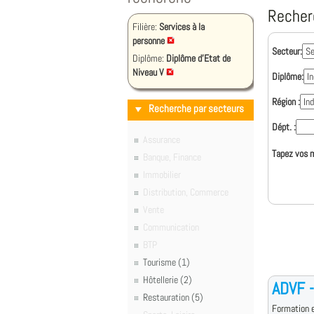
Recher
Filière:
Services à la
personne
Secteur:
Diplôme:
Diplôme d'Etat de
Niveau V
Diplôme:
Région :
Recherche par secteurs
Dépt. :
Assurance
Tapez vos m
Banque, Finance
Immobilier
Distribution, Commerce
Vente
Communication
BTP
Tourisme (1)
Hôtellerie (2)
ADVF 
Restauration (5)
Formation e