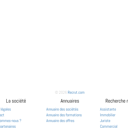
© 2026
Recrut.com
La société
Annuaires
Recherche 
 légales
Annuaire des sociétés
Assistante
act
Annuaire des formations
Immobilier
sommes-nous ?
Annuaire des offres
Juriste
partenaires
Commercial