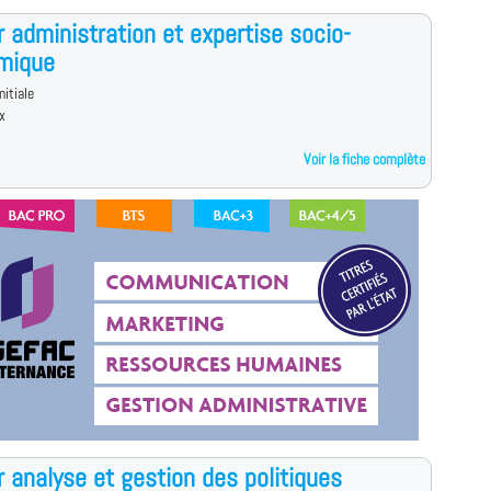
 administration et expertise socio-
mique
nitiale
x
Voir la fiche complète
 analyse et gestion des politiques