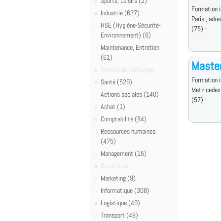
Sports, Loisirs (2)
Formation i
Industrie (637)
Paris ; adre
HSE (Hygiène-Sécurité-
(75) -
Environnement) (6)
Maintenance, Entretien
(61)
Master
Service de nettoyage
Formation i
Santé (529)
Metz cedex
Actions sociales (140)
(57) -
Achat (1)
Comptabilité (84)
Ressources humaines
(475)
Management (15)
Secrétariat
Marketing (9)
Informatique (308)
Logistique (49)
Transport (48)