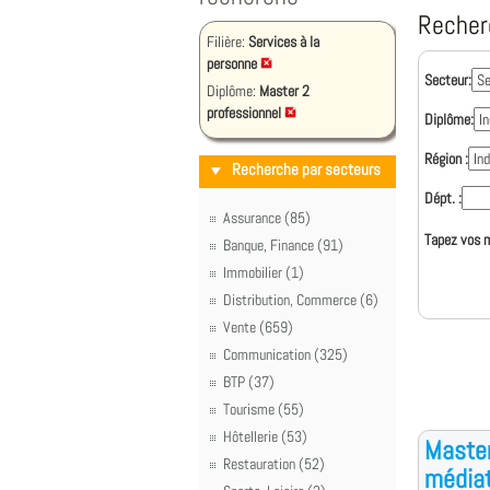
Recher
Filière:
Services à la
personne
Secteur:
Diplôme:
Master 2
professionnel
Diplôme:
Région :
Recherche par secteurs
Dépt. :
Assurance (85)
Tapez vos m
Banque, Finance (91)
Immobilier (1)
Distribution, Commerce (6)
Vente (659)
Communication (325)
BTP (37)
Tourisme (55)
Hôtellerie (53)
Master
Restauration (52)
médiat