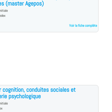
es (master Agepos)
nitiale
edex
Voir la fiche complète
 cognition, conduites sociales et
erie psychologique
nitiale
ex