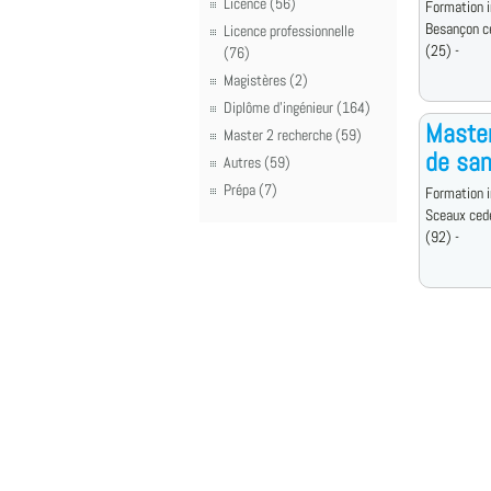
Licence (56)
Formation i
Besançon c
Licence professionnelle
(25) -
(76)
Magistères (2)
Diplôme d'ingénieur (164)
Master
Master 2 recherche (59)
de san
Autres (59)
Prépa (7)
Formation i
Sceaux ced
(92) -