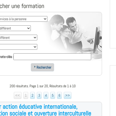
cher une formation
ots-clés :
Rechercher
200 résultats. Page 1 sur 20, Résultats de 1 à 10
<<
1
2
3
4
5
6
>>
 action éducative internationale,
ion sociale et ouverture interculturelle