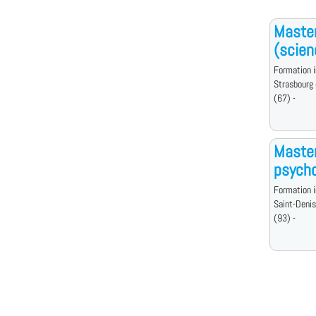
Master
(scien
Formation i
Strasbourg
(67) -
Master
psycho
Formation i
Saint-Deni
(93) -