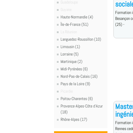
Guadeloupe
social
Guyane
Formation i
Haute-Normandie (4)
Besançon c
Île-de-France (51)
(25) -
La Réunion
Languedoc-Roussillon (10)
Limousin (1)
Lorraine (5)
Martinique (2)
Midi-Pyrénées (6)
Nord-Pas-de-Calais (16)
Pays de la Loire (9)
Picardie
Poitou-Charentes (6)
Master
Provence-Alpes-Côte d'Azur
(18)
ingéni
Rhône-Alpes (17)
Formation i
Rennes ced