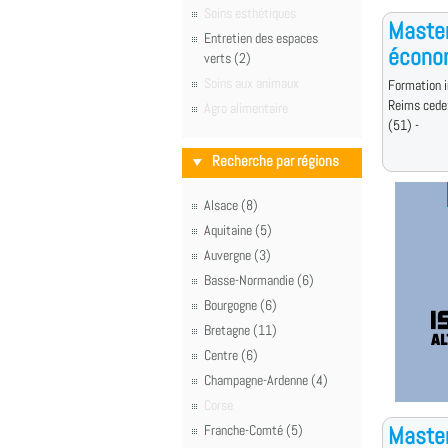
Soins esthétiques
Master
Entretien des espaces
écono
verts (2)
Soins aux animaux
Formation i
Reims cede
Agro alimentaire
(51) -
Recherche par régions
Alsace (8)
Aquitaine (5)
Auvergne (3)
Basse-Normandie (6)
Bourgogne (6)
Bretagne (11)
Centre (6)
Champagne-Ardenne (4)
Corse
Master
Franche-Comté (5)