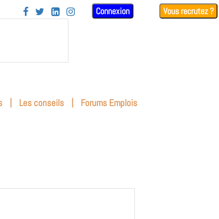
Connexion
Vous recrutez ?




|
|
s
Les conseils
Forums Emplois