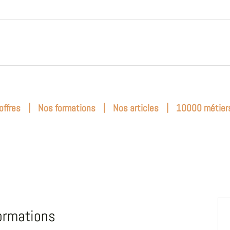
|
|
|
offres
Nos formations
Nos articles
10000 métier
ormations