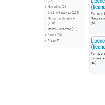
Licenc
(76)
(licen
Magistères (2)
Diplôme d'ingénieur (164)
Formation i
Master 2 professionnel
Nancy cede
(200)
(54) -
Master 2 recherche (59)
Autres (59)
Licenc
Prépa (7)
(licen
Formation e
Limoges ce
(87) -