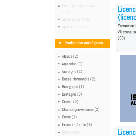
Entretien des espaces
Licenc
verts
(licen
Soins aux animaux
Formation i
Agro alimentaire
Villetaneus
(93) -
Recherche par régions
Alsace (2)
Aquitaine (1)
Auvergne (1)
Basse-Normandie (2)
Bourgogne (1)
Bretagne (6)
Centre (2)
Champagne-Ardenne (2)
Corse (1)
Franche-Comté (1)
Licenc
Guadeloupe