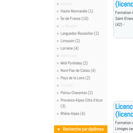
(licen
Guyane
Haute-Normandie (1)
Formation i
Île-de-France (10)
Saint-Etien
(42) -
La Réunion
Languedoc-Roussillon (2)
Limousin (2)
Lorraine (4)
Martinique
Midi-Pyrénées (2)
Nord-Pas-de-Calais (4)
Pays de la Loire (2)
Picardie
Poitou-Charentes (2)
Provence-Alpes-Côte d'Azur
Licenc
(3)
(licen
Rhône-Alpes (4)
Formation i
Limoges ce
Recherche par diplômes