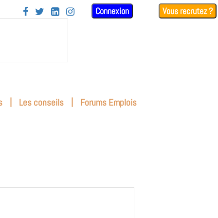
Connexion
Vous recrutez ?




|
|
s
Les conseils
Forums Emplois