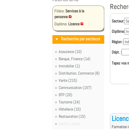
Recher
Filière:
Services à la
personne
Secteur:
Diplôme:
Licence
Diplôme:
Recherche par secteurs
Région :
Assurance (10)
Dépt. :
Banque, Finance (14)
Tapez vos m
Immobilier (1)
Distribution, Commerce (8)
Vente (215)
Communication (157)
BTP (20)
Tourisme (24)
Hôtellerie (15)
Restauration (15)
Licenc
Sports, Loisirs
Formation i