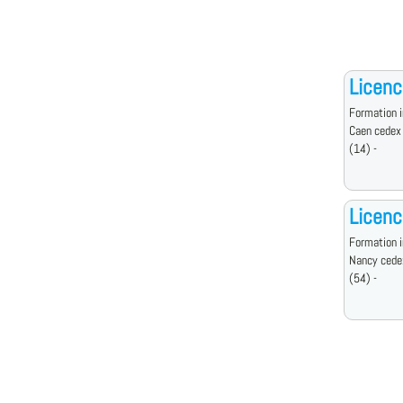
Licenc
Formation i
Caen cedex
(14) -
Licenc
Formation i
Nancy cede
(54) -