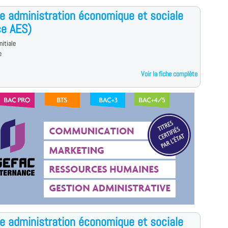
e administration économique et sociale
ce AES)
nitiale
e
Voir la fiche complète
e administration économique et sociale