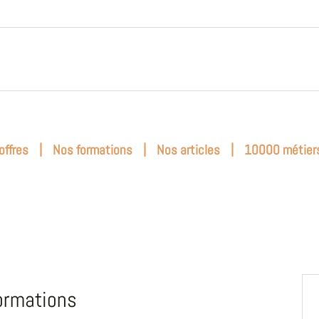
|
|
|
offres
Nos formations
Nos articles
10000 métier
ormations