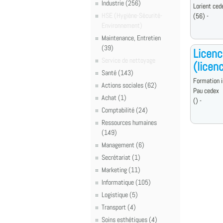
Industrie (256)
Lorient ced
HSE (Hygiène-Sécurité-
(56) -
Environnement)
Maintenance, Entretien
(39)
Licenc
Service de nettoyage
(licen
Santé (143)
Formation i
Actions sociales (62)
Pau cedex
Achat (1)
() -
Comptabilité (24)
Ressources humaines
(149)
Management (6)
Secrétariat (1)
Marketing (11)
Informatique (105)
Logistique (5)
Transport (4)
Soins esthétiques (4)