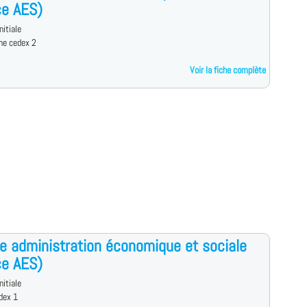
ce AES)
nitiale
ne cedex 2
Voir la fiche complète
e administration économique et sociale
ce AES)
nitiale
dex 1