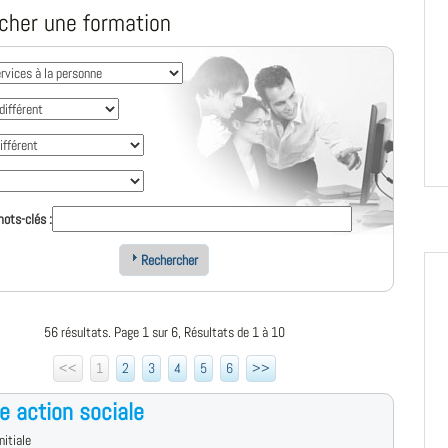
cher une formation
ots-clés :
Rechercher
56 résultats. Page 1 sur 6, Résultats de 1 à 10
<<
1
2
3
4
5
6
>>
e action sociale
nitiale