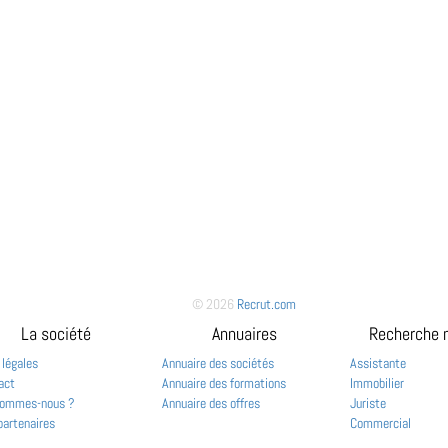
© 2026
Recrut.com
La société
Annuaires
Recherche 
 légales
Annuaire des sociétés
Assistante
act
Annuaire des formations
Immobilier
sommes-nous ?
Annuaire des offres
Juriste
partenaires
Commercial