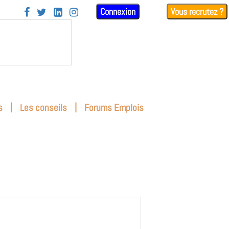
Connexion
Vous recrutez ?




|
|
s
Les conseils
Forums Emplois