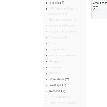
Industrie (2)
Vesoul ced
(70) -
HSE (Hygiène-Sécurité-
Environnement)
Maintenance, Entretien
Service de nettoyage
Services à la personne
Actions sociales
Achat
Comptabilité
Ressources humaines
Management
Secrétariat
Marketing
Informatique (2)
Logistique (1)
Transport (1)
Soins esthétiques
Entretien des espaces