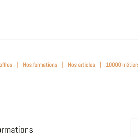
|
|
|
offres
Nos formations
Nos articles
10000 métier
ormations