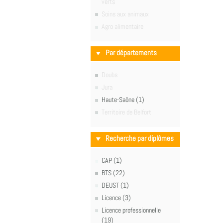
verts
Soins aux animaux
Agro alimentaire
Par départements
Doubs
Jura
Haute-Saône (1)
Territoire de Belfort
Recherche par diplômes
CAP (1)
BTS (22)
DEUST (1)
Licence (3)
Licence professionnelle
(19)