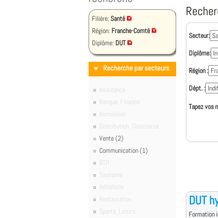
Recher
Filière:
Santé
Région:
Franche-Comté
Secteur:
Diplôme:
DUT
Diplôme:
Recherche par secteurs
Région :
Dépt. :
Assurance
Banque, Finance
Tapez vos m
Immobilier
Distribution, Commerce
Vente (2)
Communication (1)
BTP
Tourisme
Hôtellerie
DUT hy
Restauration
Sports, Loisirs
Formation i