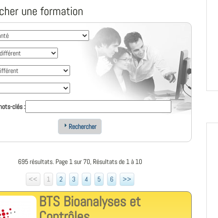
cher une formation
ots-clés :
Rechercher
695 résultats. Page 1 sur 70, Résultats de 1 à 10
<<
1
2
3
4
5
6
>>
BTS Bioanalyses et
Contrôles