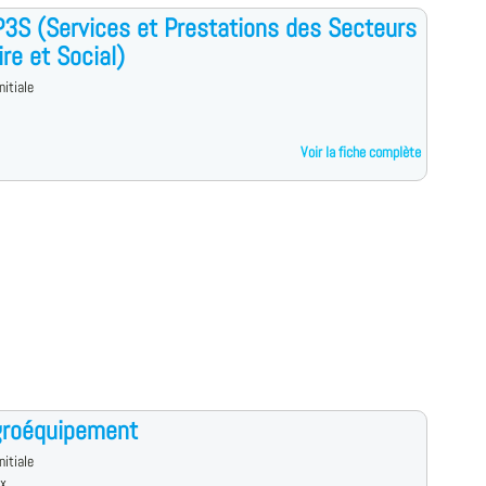
3S (Services et Prestations des Secteurs
ire et Social)
nitiale
Voir la fiche complète
groéquipement
nitiale
x