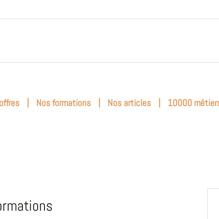
|
|
|
offres
Nos formations
Nos articles
10000 métier
ormations