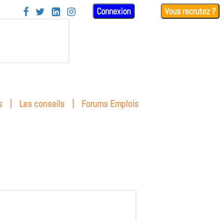
Connexion
Vous recrutez ?




|
|
s
Les conseils
Forums Emplois