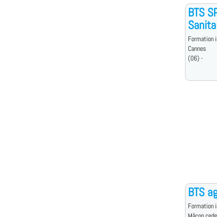
BTS SP
Sanita
Formation i
Cannes
(06) -
BTS a
Formation i
Mâcon cede