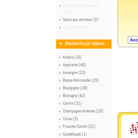
Entretien des espaces
verts
Soins aux animaux (2)
Agro alimentaire
Recherche par régions
Alsace (16)
Aquitaine (46)
Auvergne (23)
Basse-Normandie (25)
Bourgogne (18)
Bretagne (42)
Centre (31)
Champagne-Ardenne (19)
Corse (3)
Franche-Comté (22)
Guadeloupe (1)