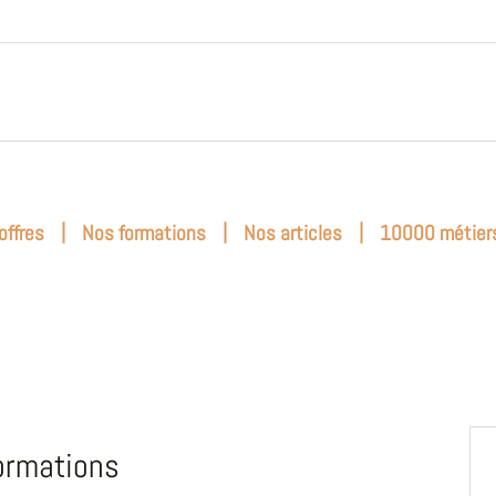
|
|
|
offres
Nos formations
Nos articles
10000 métier
ormations