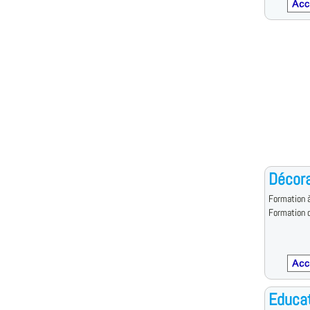
Décora
Formation à
Formation d
Educat