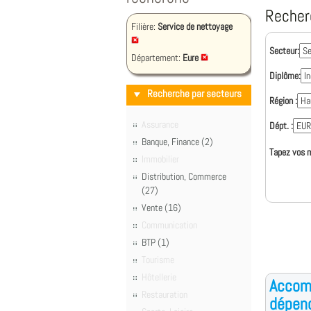
Recher
Filière:
Service de nettoyage
Secteur:
Département:
Eure
Diplôme:
Recherche par secteurs
Région :
Assurance
Dépt. :
Banque, Finance (2)
Tapez vos m
Immobilier
Distribution, Commerce
(27)
Vente (16)
Communication
BTP (1)
Tourisme
Hôtellerie
Accom
Restauration
dépen