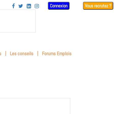
Connexion
Vous recrutez ?




|
|
s
Les conseils
Forums Emplois