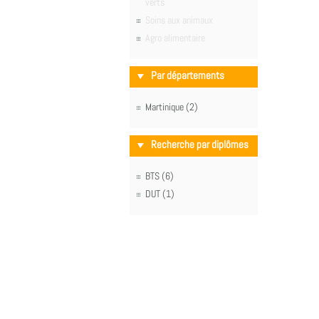
verts
Soins aux animaux
Agro alimentaire
Par départements
Martinique (2)
Recherche par diplômes
BTS (6)
DUT (1)