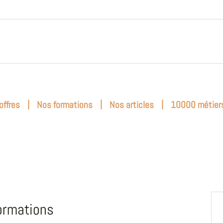
|
|
|
offres
Nos formations
Nos articles
10000 métier
ormations