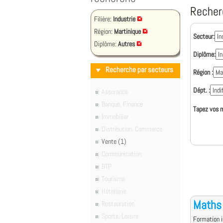
Recher
Filière:
Industrie
Région:
Martinique
Secteur:
Diplôme:
Autres
Diplôme:
Recherche par secteurs
Région :
Dépt. :
Assurance
Banque, Finance
Tapez vos m
Immobilier
Distribution, Commerce
Vente (1)
Communication
BTP
Tourisme
Hôtellerie
Maths 
Restauration
Sports, Loisirs
Formation i