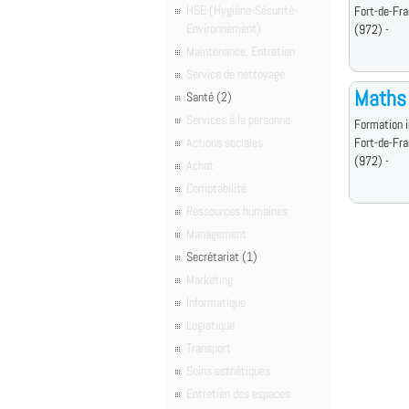
HSE (Hygiène-Sécurité-
Fort-de-Fr
Environnement)
(972) -
Maintenance, Entretien
Service de nettoyage
Maths 
Santé (2)
Services à la personne
Formation i
Actions sociales
Fort-de-Fr
(972) -
Achat
Comptabilité
Ressources humaines
Management
Secrétariat (1)
Marketing
Informatique
Logistique
Transport
Soins esthétiques
Entretien des espaces