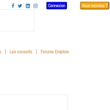
Connexion
Vous recrutez ?




|
|
s
Les conseils
Forums Emplois