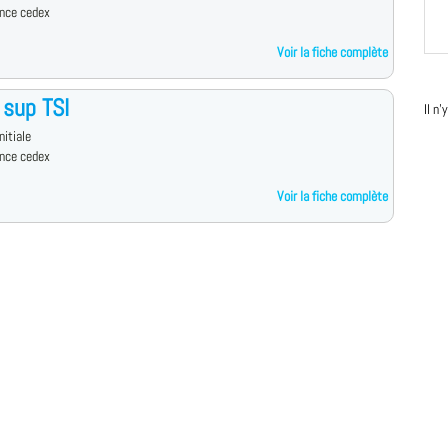
ance cedex
Voir la fiche complète
sup TSI
Il n
nitiale
ance cedex
Voir la fiche complète