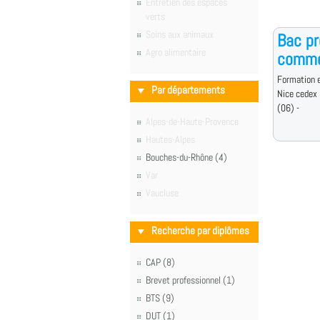
Entretien des espaces
verts
Soins aux animaux
Bac pr
Agro alimentaire
commer
Formation e
Par départements
Nice cedex
(06) -
Alpes-de-Haute-Provence
Hautes-Alpes
Bouches-du-Rhône (4)
Var
Vaucluse
Recherche par diplômes
CAP (8)
Brevet professionnel (1)
BTS (9)
DUT (1)