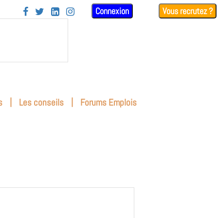
Connexion
Vous recrutez ?




|
|
s
Les conseils
Forums Emplois