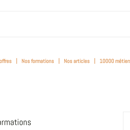
|
|
|
offres
Nos formations
Nos articles
10000 métier
ormations