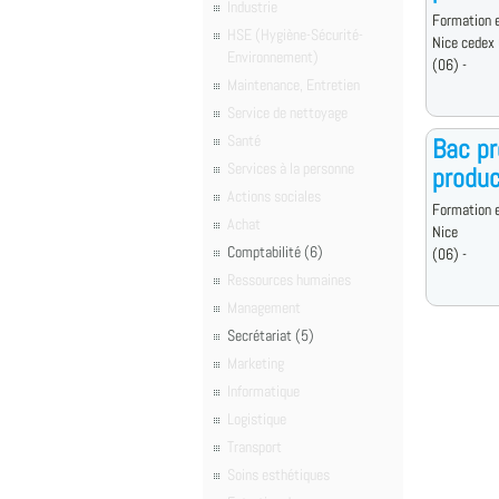
Industrie
Formation e
HSE (Hygiène-Sécurité-
Nice cedex
Environnement)
(06) -
Maintenance, Entretien
Service de nettoyage
Santé
Bac pr
Services à la personne
produc
Actions sociales
Formation e
Achat
Nice
Comptabilité (6)
(06) -
Ressources humaines
Management
Secrétariat (5)
Marketing
Informatique
Logistique
Transport
Soins esthétiques