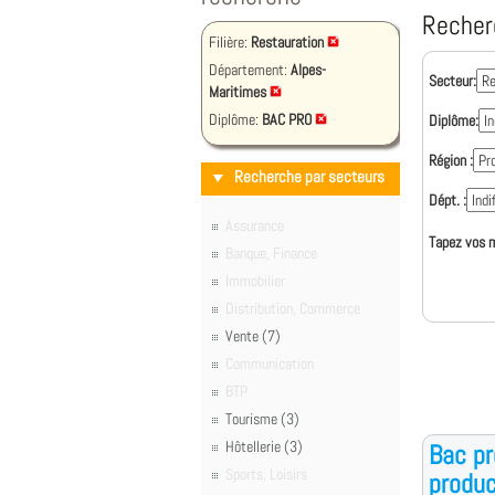
Recher
Filière:
Restauration
Département:
Alpes-
Secteur:
Maritimes
Diplôme:
BAC PRO
Diplôme:
Région :
Recherche par secteurs
Dépt. :
Assurance
Tapez vos m
Banque, Finance
Immobilier
Distribution, Commerce
Vente (7)
Communication
BTP
Tourisme (3)
Hôtellerie (3)
Bac pr
Sports, Loisirs
produc