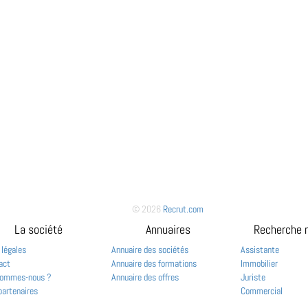
© 2026
Recrut.com
La société
Annuaires
Recherche 
 légales
Annuaire des sociétés
Assistante
act
Annuaire des formations
Immobilier
sommes-nous ?
Annuaire des offres
Juriste
partenaires
Commercial