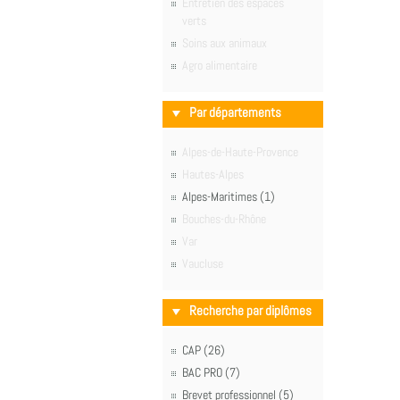
Entretien des espaces
verts
Soins aux animaux
Agro alimentaire
Par départements
Alpes-de-Haute-Provence
Hautes-Alpes
Alpes-Maritimes (1)
Bouches-du-Rhône
Var
Vaucluse
Recherche par diplômes
CAP (26)
BAC PRO (7)
Brevet professionnel (5)