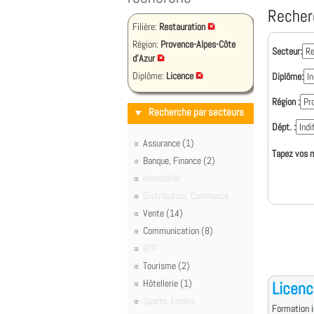
Recher
Filière:
Restauration
Région:
Provence-Alpes-Côte
Secteur:
d'Azur
Diplôme:
Licence
Diplôme:
Région :
Recherche par secteurs
Dépt. :
Assurance (1)
Tapez vos m
Banque, Finance (2)
Immobilier
Distribution, Commerce
Vente (14)
Communication (8)
BTP
Tourisme (2)
Hôtellerie (1)
Licenc
Sports, Loisirs
Formation i