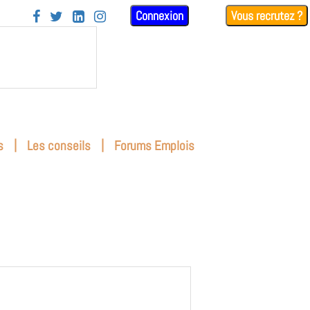
Connexion
Vous recrutez ?




|
|
s
Les conseils
Forums Emplois