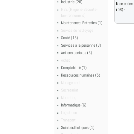
Industrie (20)
Nice cedex
HSE (Hygiène-Sécurité-
(06) -
Environnement)
Maintenance, Entretien (1)
Service de nettoyage
Santé (13)
Services à la personne (3)
Actions sociales (3)
Achat
Comptabilité (1)
Ressources humaines (5)
Management
Secrétariat
Marketing
Informatique (6)
Logistique
Transport
Soins esthétiques (1)