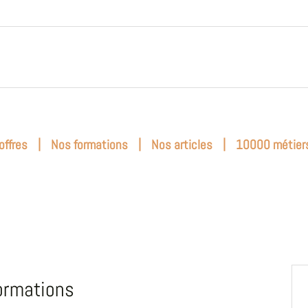
|
|
|
offres
Nos formations
Nos articles
10000 métier
ormations