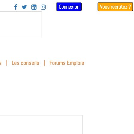
Connexion
Vous recrutez ?




|
|
s
Les conseils
Forums Emplois