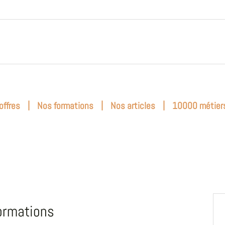
|
|
|
offres
Nos formations
Nos articles
10000 métier
ormations