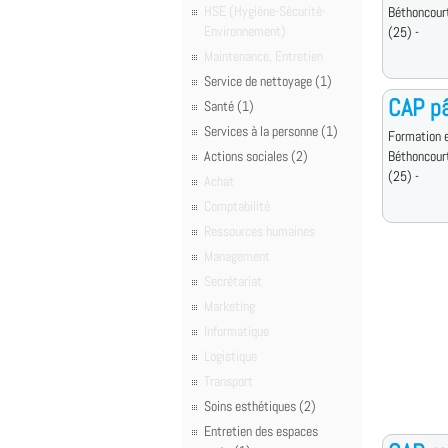
HSE (Hygiène-Sécurité-
Béthoncour
Environnement)
(25) -
Maintenance, Entretien
Service de nettoyage (1)
CAP pâ
Santé (1)
Services à la personne (1)
Formation e
Actions sociales (2)
Béthoncour
(25) -
Achat
Comptabilité
Ressources humaines
Management
Secrétariat
Marketing
Informatique
Logistique
Transport
Soins esthétiques (2)
Entretien des espaces