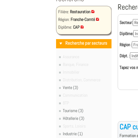
Recher
Filière:
Restauration
Région:
Franche-Comté
Secteur:
Diplôme:
CAP
Diplôme:
Recherche par secteurs
Région :
Dépt. :
Assurance
Banque, Finance
Tapez vos m
Immobilier
Distribution, Commerce
Vente (3)
Communication
BTP
Tourisme (3)
Hôtellerie (3)
CAP cu
Sports, Loisirs
Industrie (1)
Formation e