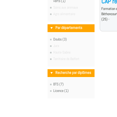
CAP re
verts (1)
Soins aux animaux
Formation e
Agro alimentaire
Béthoncour
(25) -
Par départements
Doubs (3)
Jura
Haute-Saône
Territoire de Belfort
Recherche par diplômes
BTS (7)
Licence (1)