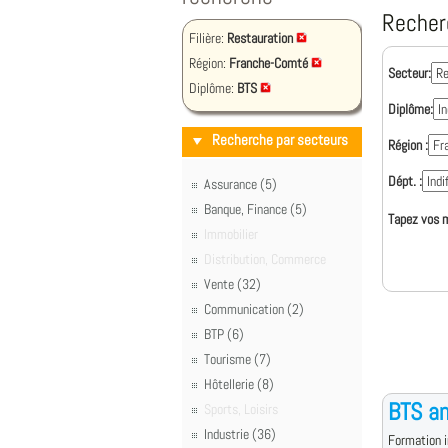
Recher
Filière:
Restauration
Région:
Franche-Comté
Secteur:
Diplôme:
BTS
Diplôme:
Recherche par secteurs
Région :
Dépt. :
Assurance (5)
Banque, Finance (5)
Tapez vos m
Immobilier
Distribution, Commerce
Vente (32)
Communication (2)
BTP (6)
Tourisme (7)
Hôtellerie (8)
BTS an
Sports, Loisirs
Industrie (36)
Formation i