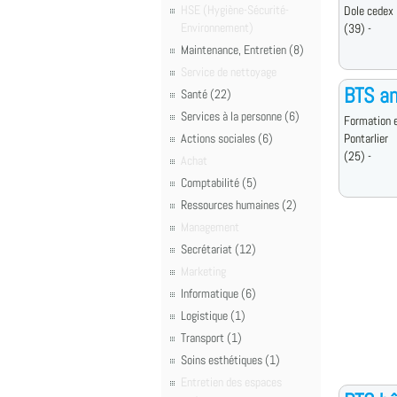
HSE (Hygiène-Sécurité-
Dole cedex
Environnement)
(39) -
Maintenance, Entretien (8)
Service de nettoyage
BTS an
Santé (22)
Services à la personne (6)
Formation e
Actions sociales (6)
Pontarlier
(25) -
Achat
Comptabilité (5)
Ressources humaines (2)
Management
Secrétariat (12)
Marketing
Informatique (6)
Logistique (1)
Transport (1)
Soins esthétiques (1)
Entretien des espaces