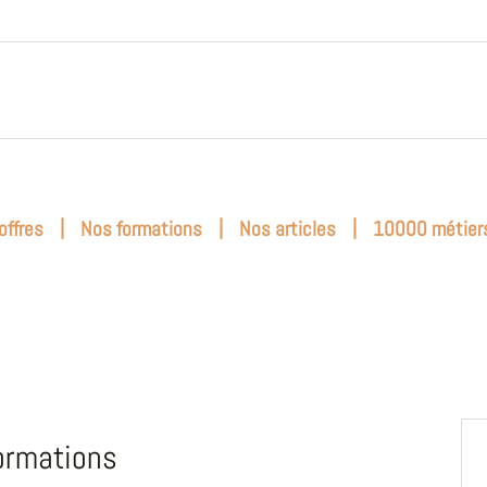
|
|
|
offres
Nos formations
Nos articles
10000 métier
ormations