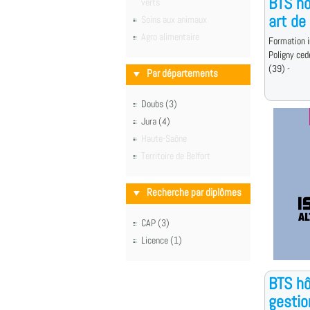
BTS hô
verts
art de
Soins aux animaux
Agro alimentaire
Formation i
Poligny ced
(39) -
Par départements
Doubs (3)
Jura (4)
Haute-Saône
Territoire de Belfort
Recherche par diplômes
CAP (3)
Licence (1)
BTS hô
gestio