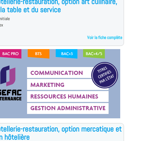
tellerie-restauration, option art culinaire,
 la table et du service
nitiale
ex
Voir la fiche complète
tellerie-restauration, option mercatique et
n hôtelière