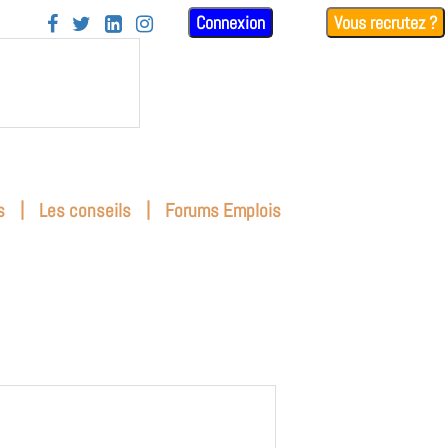
Connexion
Vous recrutez ?




|
|
s
Les conseils
Forums Emplois