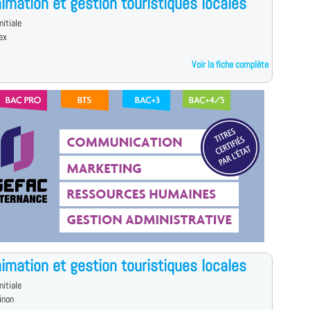
imation et gestion touristiques locales
nitiale
ex
Voir la fiche complète
imation et gestion touristiques locales
nitiale
inon