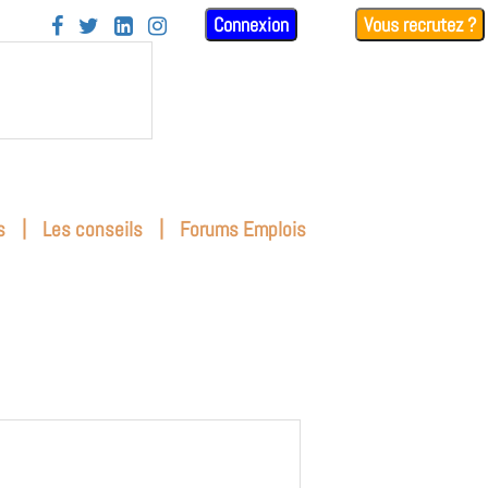
Connexion
Vous recrutez ?




|
|
s
Les conseils
Forums Emplois