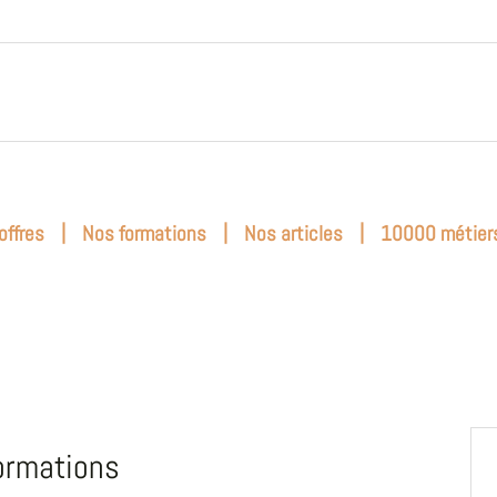
|
|
|
offres
Nos formations
Nos articles
10000 métier
ormations