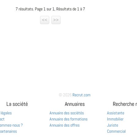
7 résultats. Page 1 sur 1, Résultats de 1 à 7
<<
>>
© 2026
Recrut.com
La société
Annuaires
Recherche 
 légales
Annuaire des sociétés
Assistante
act
Annuaire des formations
Immobilier
sommes-nous ?
Annuaire des offres
Juriste
partenaires
Commercial