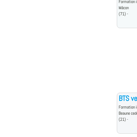
Formation i
Mâcon
(71) -
BTS ve
Formation i
Beaune ced
(21) -