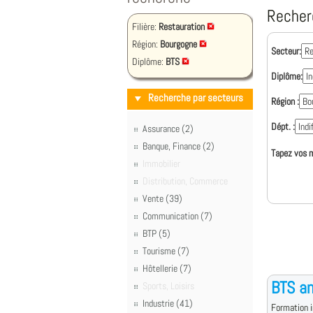
Recher
Filière:
Restauration
Région:
Bourgogne
Secteur:
Diplôme:
BTS
Diplôme:
Recherche par secteurs
Région :
Dépt. :
Assurance (2)
Banque, Finance (2)
Tapez vos m
Immobilier
Distribution, Commerce
Vente (39)
Communication (7)
BTP (5)
Tourisme (7)
Hôtellerie (7)
BTS an
Sports, Loisirs
Industrie (41)
Formation i