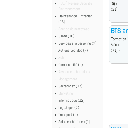
HSE (Hygiène-Sécurité-
Dijon
Environnement)
(21) -
Maintenance, Entretien
(16)
Service de nettoyage
BTS an
Santé (18)
Formation i
Services à la personne (7)
Mâcon
Actions sociales (7)
(71) -
Achat
Comptabilité (9)
Ressources humaines
Management
Secrétariat (17)
Marketing
Informatique (12)
Logistique (2)
Transport (2)
Soins esthétiques (1)