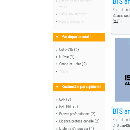
BTS an
Entretien des espaces
verts
Formation i
Soins aux animaux
Beaune ced
Agro alimentaire
(21) -
Par départements
Côte-d'Or (4)
Nièvre (1)
Saône-et-Loire (2)
Yonne
Recherche par diplômes
CAP (8)
BAC PRO (2)
BTS an
Brevet professionnel (2)
Formation i
Licence professionnelle (2)
Château-Ch
Diplôme d'ingénieur (4)