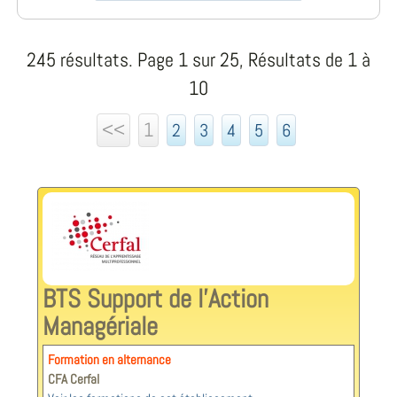
245 résultats. Page 1 sur 25, Résultats de 1 à
10
<<
1
2
3
4
5
6
BTS Support de l'Action
Managériale
Formation en alternance
CFA Cerfal