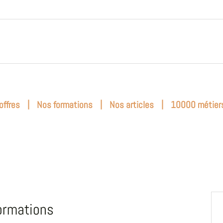
|
|
|
offres
Nos formations
Nos articles
10000 métier
ormations