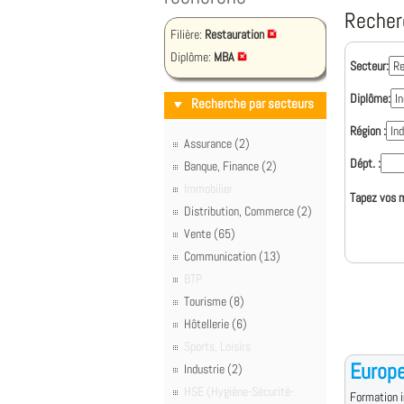
Recher
Filière:
Restauration
Diplôme:
MBA
Secteur:
Diplôme:
Recherche par secteurs
Région :
Assurance (2)
Dépt. :
Banque, Finance (2)
Immobilier
Tapez vos m
Distribution, Commerce (2)
Vente (65)
Communication (13)
BTP
Tourisme (8)
Hôtellerie (6)
Sports, Loisirs
Europ
Industrie (2)
HSE (Hygiène-Sécurité-
Formation i