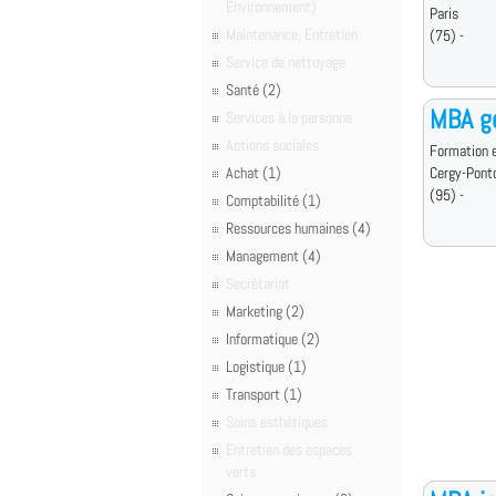
Environnement)
Paris
Maintenance, Entretien
(75) -
Service de nettoyage
Santé (2)
MBA ge
Services à la personne
Actions sociales
Formation e
Achat (1)
Cergy-Pont
(95) -
Comptabilité (1)
Ressources humaines (4)
Management (4)
Secrétariat
Marketing (2)
Informatique (2)
Logistique (1)
Transport (1)
Soins esthétiques
Entretien des espaces
verts