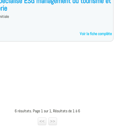
pécialisé ESG management du tourisme et
rie
nitiale
Voir la fiche complète
6 résultats. Page 1 sur 1, Résultats de 1 à 6
<<
>>