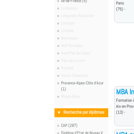
Île-de-France (5)
Paris
La Réunion
(75) -
Languedoc-Roussillon
Limousin
Lorraine
Martinique
Midi-Pyrénées
Nord-Pas-de-Calais
Pays de la Loire
Picardie
Poitou-Charentes
Provence-Alpes-Côte d'Azur
(1)
MBA In
Rhône-Alpes
Formation i
Aix-en-Pro
Recherche par diplômes
(13) -
CAP (287)
Diplôme d'Etat de Niveau V