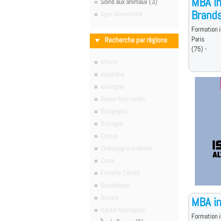
MBA in
Soins aux animaux (3)
Brand
Agro alimentaire
Formation i
Paris
Recherche par régions
(75) -
Alsace
Aquitaine
Auvergne
Basse-Normandie
Bourgogne
Bretagne
Centre
Champagne-Ardenne
Corse
Franche-Comté
Guadeloupe
Guyane
MBA in
Haute-Normandie
Formation i