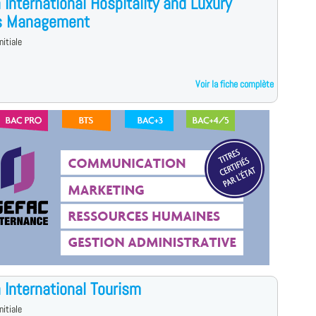
 International Hospitality and Luxury
s Management
nitiale
Voir la fiche complète
 International Tourism
nitiale