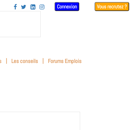
Connexion
Vous recrutez ?




|
|
s
Les conseils
Forums Emplois