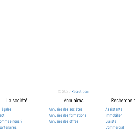
© 2026
Recrut.com
La société
Annuaires
Recherche 
 légales
Annuaire des sociétés
Assistante
act
Annuaire des formations
Immobilier
sommes-nous ?
Annuaire des offres
Juriste
partenaires
Commercial