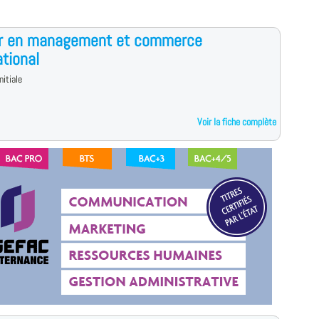
r en management et commerce
ational
nitiale
Voir la fiche complète