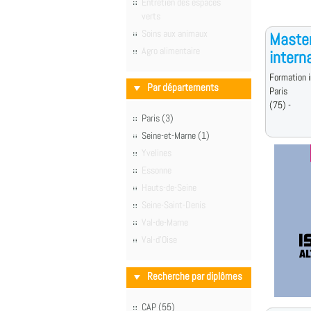
Entretien des espaces
verts
Soins aux animaux
Maste
Agro alimentaire
intern
Formation i
Par départements
Paris
(75) -
Paris (3)
Seine-et-Marne (1)
Yvelines
Essonne
Hauts-de-Seine
Seine-Saint-Denis
Val-de-Marne
Val-d'Oise
Recherche par diplômes
CAP (55)