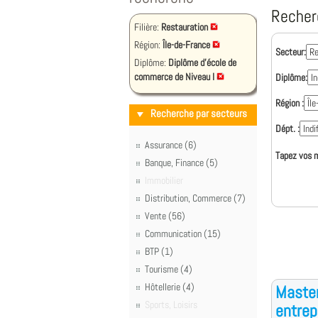
Recher
Filière:
Restauration
Région:
Île-de-France
Secteur:
Diplôme:
Diplôme d'école de
commerce de Niveau I
Diplôme:
Région :
Recherche par secteurs
Dépt. :
Assurance (6)
Tapez vos m
Banque, Finance (5)
Immobilier
Distribution, Commerce (7)
Vente (56)
Communication (15)
BTP (1)
Tourisme (4)
Hôtellerie (4)
Master
Sports, Loisirs
entrep