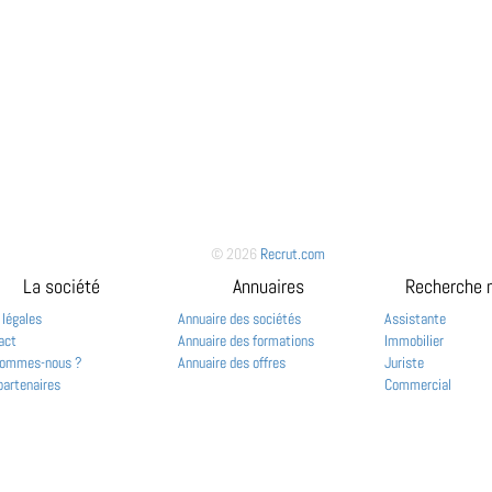
© 2026
Recrut.com
La société
Annuaires
Recherche 
 légales
Annuaire des sociétés
Assistante
act
Annuaire des formations
Immobilier
sommes-nous ?
Annuaire des offres
Juriste
partenaires
Commercial