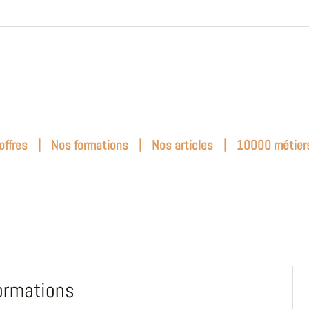
|
|
|
offres
Nos formations
Nos articles
10000 métier
ormations