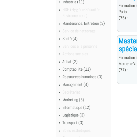
Industrie (11)
Formation e
HSE (Hygiène-Sécurité-
Paris
Environnement)
(75) -
Maintenance, Entretien (3)
Service de nettoyage
Santé (4)
Master
Services à la personne
spécia
Actions sociales
Formation i
Achat (2)
Marne-la-Va
Comptabilité (11)
(77) -
Ressources humaines (3)
Management (4)
Secrétariat
Marketing (3)
Informatique (12)
Logistique (3)
Transport (3)
Soins esthétiques