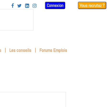
Connexion
Vous recrutez ?




|
|
s
Les conseils
Forums Emplois