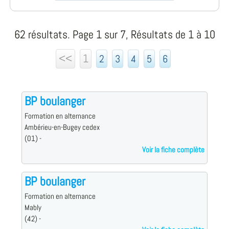
62 résultats. Page 1 sur 7, Résultats de 1 à 10
<<
1
2
3
4
5
6
BP boulanger
Formation en alternance
Ambérieu-en-Bugey cedex
(01) -
Voir la fiche complète
BP boulanger
Formation en alternance
Mably
(42) -