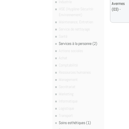
Industrie
Avermes
HSE (Hygiène-Sécurité-
(03) -
Environnement)
Maintenance, Entretien
Service de nettoyage
Santé
Services à la personne (2)
Actions sociales
Achat
Comptabilité
Ressources humaines
Management
Secrétariat
Marketing
Informatique
Logistique
Transport
Soins esthétiques (1)