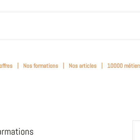
|
|
|
offres
Nos formations
Nos articles
10000 métier
ormations