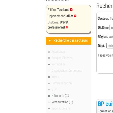
Recher
Filière:
Tourisme
Département:
Allier
Secteur:
Diplôme:
Brevet
professionnel
Diplôme:
Région :
Recherche par secteurs
Dépt. :
Assurance
Tapez vos m
Banque, Finance
Immobilier
Distribution, Commerce
Vente
Communication
BTP
Hôtellerie (1)
Restauration (1)
BP cui
Sports, Loisirs
Formation e