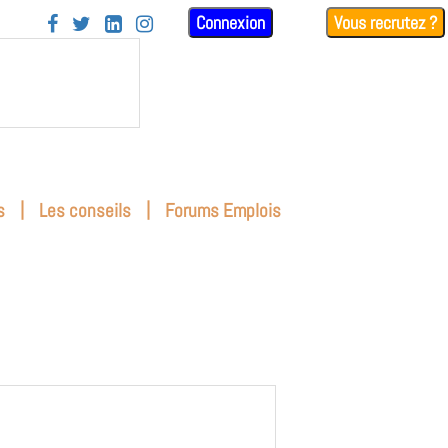
Connexion
Vous recrutez ?




|
|
s
Les conseils
Forums Emplois