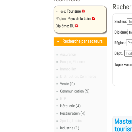
Recher
Filière:
Tourisme
Région:
Pays de la Loire
Secteur:
Diplôme:
DU
Diplôme:
Recherche par secteurs
Région :
Dépt. :
Assurance
Banque, Finance
Tapez vos m
Immobilier
Distribution, Commerce
Vente (9)
Communication (5)
BTP
Hôtellerie (4)
Restauration (4)
Maste
Sports, Loisirs
touri
Industrie (1)