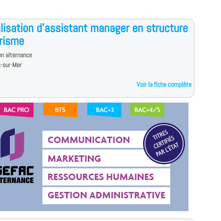
lisation d'assistant manager en structure
risme
n alternance
s-sur-Mer
Voir la fiche complète