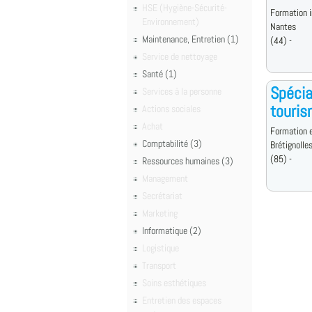
HSE (Hygiène-Sécurité-
Formation i
Environnement)
Nantes
Maintenance, Entretien (1)
(44) -
Service de nettoyage
Santé (1)
Spécia
Services à la personne
touri
Actions sociales
Achat
Formation e
Comptabilité (3)
Brétignolle
(85) -
Ressources humaines (3)
Management
Secrétariat
Marketing
Informatique (2)
Logistique
Transport
Soins esthétiques
Entretien des espaces