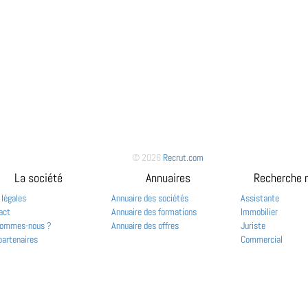
© 2026
Recrut.com
La société
Annuaires
Recherche 
 légales
Annuaire des sociétés
Assistante
act
Annuaire des formations
Immobilier
sommes-nous ?
Annuaire des offres
Juriste
partenaires
Commercial