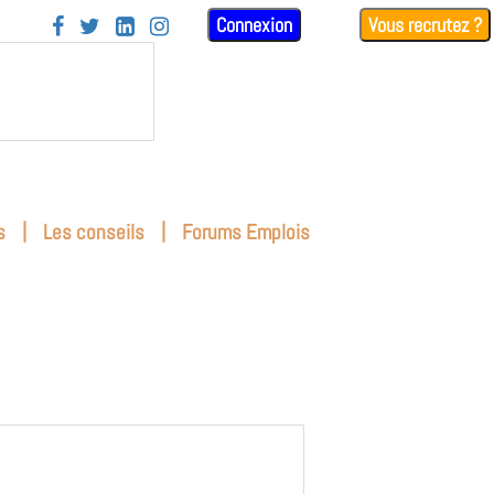
Connexion
Vous recrutez ?




|
|
s
Les conseils
Forums Emplois