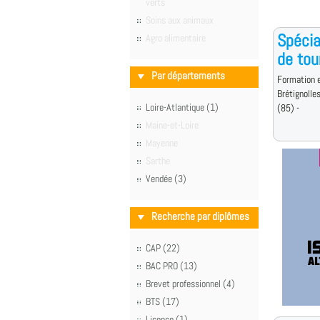
verts
Soins aux animaux
Spécia
Agro alimentaire
de tou
Par départements
Formation e
Brétignolle
Loire-Atlantique (1)
(85) -
Maine-et-Loire
Mayenne
Sarthe
Vendée (3)
Recherche par diplômes
CAP (22)
BAC PRO (13)
Brevet professionnel (4)
BTS (17)
Licence (1)