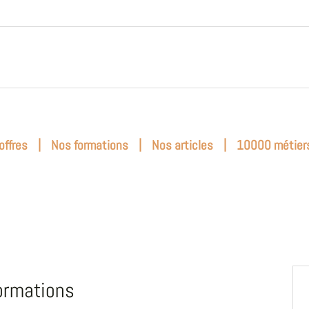
|
|
|
offres
Nos formations
Nos articles
10000 métier
ormations